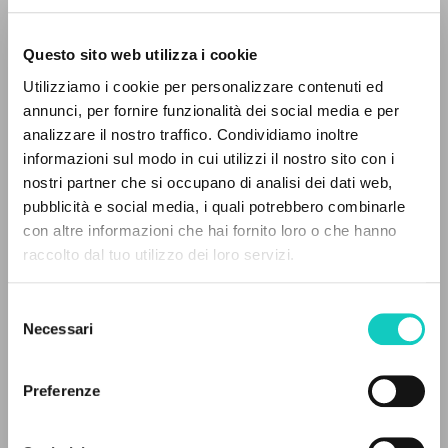
Questo sito web utilizza i cookie
Utilizziamo i cookie per personalizzare contenuti ed
annunci, per fornire funzionalità dei social media e per
Giussani Luigi
Autore
analizzare il nostro traffico. Condividiamo inoltre
Prosperi Davide
Curatore
informazioni sul modo in cui utilizzi il nostro sito con i
nostri partner che si occupano di analisi dei dati web,
Spagnolo
pubblicità e social media, i quali potrebbero combinarle
Litterae Communionis-Huellas
IL PROGETTO
con altre informazioni che hai fornito loro o che hanno
2024
raccolto dal tuo utilizzo dei loro servizi.
Pagine: 10
Il portale raccoglie e rende accessibili gli scritti
di Luigi Giussani: quasi 5000 voci bibliografiche,
Selezione
testi integrali in 5 lingue e percorsi tematici
Necessari
del
dedicati.
ULTIMO AGGIORNAMENTO
consenso
18/05/2026
Preferenze
NAVIGA