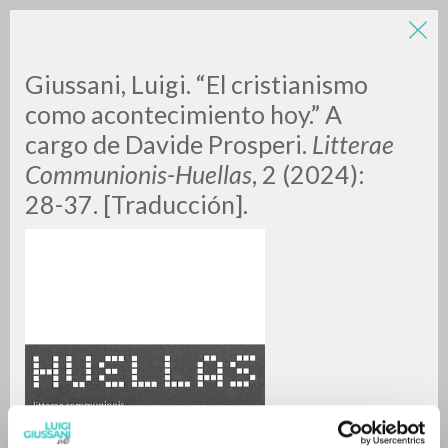
Giussani, Luigi. “El cristianismo
como acontecimiento hoy.” A
cargo de Davide Prosperi.
Litterae
Communionis-Huellas
, 2 (2024):
28-37. [Traducción].
RICERCA AVANZATA »
A
Z
0
DOCUMENTI TROVATI
RISULTATI SUCCESSIVI