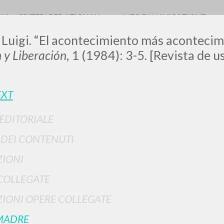
RIA
CRITERI REDAZIONALI
INFO DI NAVIGAZIONE
 Luigi. “El acontecimiento más acontecim
y Liberación
, 1 (1984): 3-5. [Revista de 
EXT
 EDITORIALE
RICERCA AVANZATA
i risultati ancora più precisi? Utilizza la
I DEI CONTENUTI
0
DOCUMENTI TROVATI
IONI
Visualizza dettagli per tipologia
COLLEGATE
LINGUA
AUTORE
ANNO
IONI OPERE COLLEGATE
MADRE