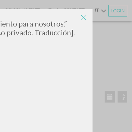
AGGIORNAMENTI
NEWS
CONTATTI
IT
LOGIN
E
iento para nosotros.”
uso privado. Traducción].
CERCA
Frase esatta
 »
ATTIVITÀ RECENTI
A
Z