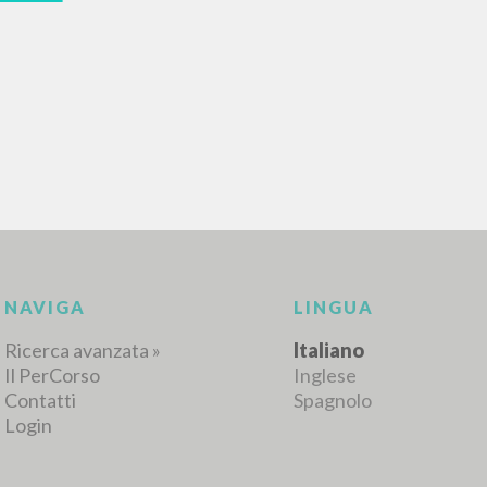
RISULTATI SUCCESSIVI
NAVIGA
LINGUA
Ricerca avanzata »
Italiano
Il PerCorso
Inglese