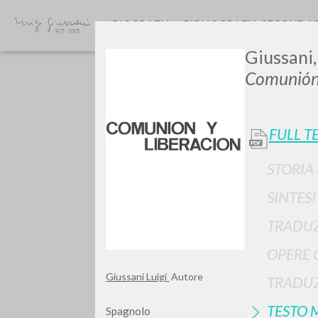
BIOGRAFIA
BIBLIOGRAFIA SECONDA
Giussani,
Comunión 
FULL T
STORIA
Vuo
SINTES
TRADUZ
OPERE 
TIPOLOGIA OPERA
Giussani Luigi
Autore
TRADUZ
TESTO 
Spagnolo