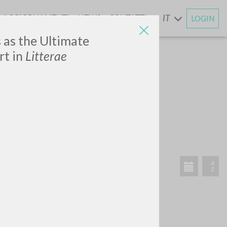
AGGIORNAMENTI
NEWS
CONTATTI
IT
LOGIN
E
s as the Ultimate
rt in
Litterae
CERCA
Frase esatta
 »
ATTIVITÀ RECENTI
A
Z