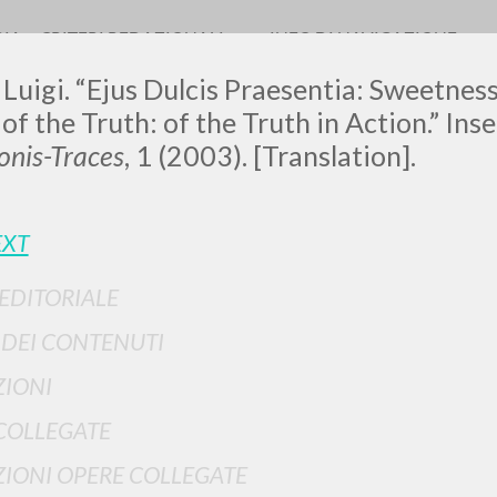
RIA
CRITERI REDAZIONALI
INFO DI NAVIGAZIONE
 Luigi. “Ejus Dulcis Praesentia: Sweetnes
of the Truth: of the Truth in Action.” Inse
nis-Traces
, 1 (2003). [Translation].
EXT
RICERCA AVANZATA
i risultati ancora più precisi? Utilizza la
 EDITORIALE
0
DOCUMENTI TROVATI
I DEI CONTENUTI
IONI
Visualizza dettagli per tipologia
LINGUA
AUTORE
ANNO
COLLEGATE
IONI OPERE COLLEGATE