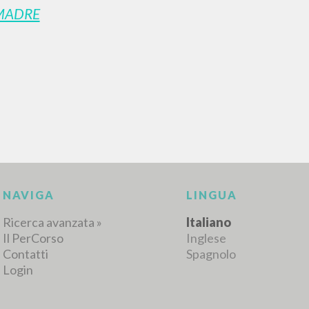
MADRE
RISULTATI SUCCESSIVI
NAVIGA
LINGUA
Ricerca avanzata »
Italiano
Il PerCorso
Inglese