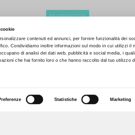
RISULTATI SUCCESSIVI
 cookie
rsonalizzare contenuti ed annunci, per fornire funzionalità dei so
ffico. Condividiamo inoltre informazioni sul modo in cui utilizzi il 
 occupano di analisi dei dati web, pubblicità e social media, i qual
azioni che hai fornito loro o che hanno raccolto dal tuo utilizzo d
Preferenze
Statistiche
Marketing
NAVIGA
LINGUA
Ricerca avanzata »
Italiano
Il PerCorso
Inglese
Contatti
Spagnolo