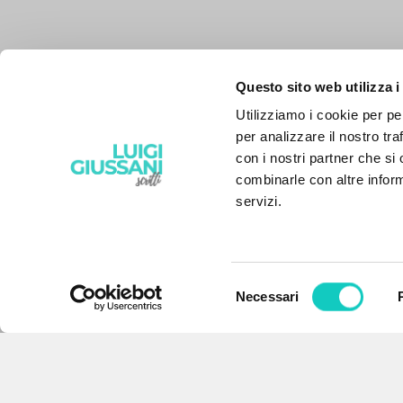
Questo sito web utilizza i
Utilizziamo i cookie per pe
per analizzare il nostro tra
con i nostri partner che si
combinarle con altre inform
servizi.
Selezione
Necessari
IL PROGETTO
del
consenso
Il portale raccoglie e rende
accessibili gli scritti di Luigi
Giussani: quasi 5000 voci