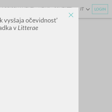
AGGIORNAMENTI
NEWS
CONTATTI
IT
LOGIN
E
ak vysšaja očevidnost’
ladka v
Litterae