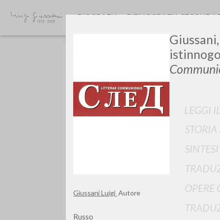
BIOGRAFIA
BIBLIOGRAFIA SECONDA
Giussani,
istinnogo
Communio
LEGGI I
GIU
STORIA
SINTES
TRADUZ
OPERE 
Giussani Luigi
Autore
TRADUZ
Russo