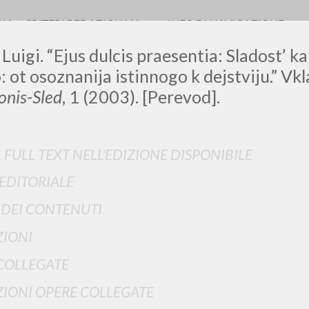
RIA
CRITERI REDAZIONALI
INFO DI NAVIGAZIONE
 Luigi. “Ejus dulcis praesentia: Sladost’ k
: ot osoznanija istinnogo k dejstviju.” Vk
nis-Sled
, 1 (2003). [Perevod].
LUIGI
L FULL TEXT NELL'EDIZIONE DISPONIBILE
SSANI
 EDITORIALE
I DEI CONTENUTI
scritti
IONI
COLLEGATE
IONI OPERE COLLEGATE