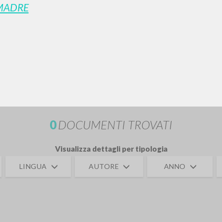
MADRE
RICERCA AVANZATA
i risultati ancora più precisi? Utilizza la
0
DOCUMENTI TROVATI
Visualizza dettagli per tipologia
LINGUA
AUTORE
ANNO