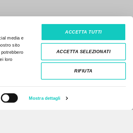
ACCETTA TUTTI
cial media e
nostro sito
ACCETTA SELEZIONATI
i potrebbero
ei loro
RIFIUTA
Mostra dettagli
NEWSLETTER
Ricevi aggiornamenti su nuove
pubblicazioni, eventi e percorsi
editoriali.