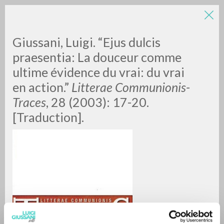
Giussani, Luigi. “Ejus dulcis
praesentia: La douceur comme
ultime évidence du vrai: du vrai
en action.”
Litterae Communionis-
A
Z
Traces
, 28 (2003): 17-20.
[Traduction].
0
DOCUMENTI TROVATI
RISULTATI SUCCESSIVI