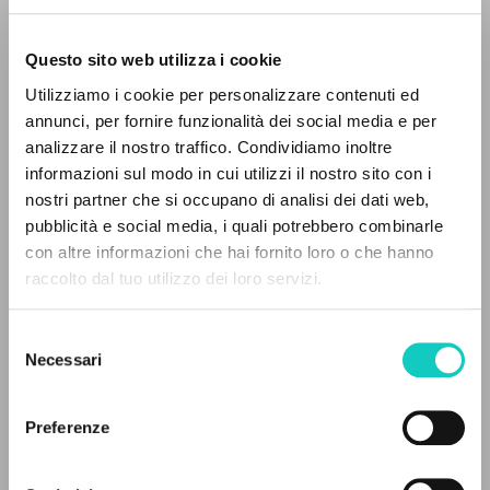
Questo sito web utilizza i cookie
Utilizziamo i cookie per personalizzare contenuti ed
annunci, per fornire funzionalità dei social media e per
IL PROGETTO
analizzare il nostro traffico. Condividiamo inoltre
informazioni sul modo in cui utilizzi il nostro sito con i
Il portale raccoglie e rende accessibili gli scritti
nostri partner che si occupano di analisi dei dati web,
di Luigi Giussani: quasi 5000 voci bibliografiche,
Giussani Luigi
Autore
pubblicità e social media, i quali potrebbero combinarle
testi integrali in 5 lingue e percorsi tematici
con altre informazioni che hai fornito loro o che hanno
dedicati.
Francese
raccolto dal tuo utilizzo dei loro servizi.
Litterae Communionis-Traces
2003
Selezione
Pagine: 4
NAVIGA
Necessari
del
consenso
Ricerca avanzata »
Il PerCorso
Preferenze
ULTIMO AGGIORNAMENTO
Contatti
28/04/2020
Login