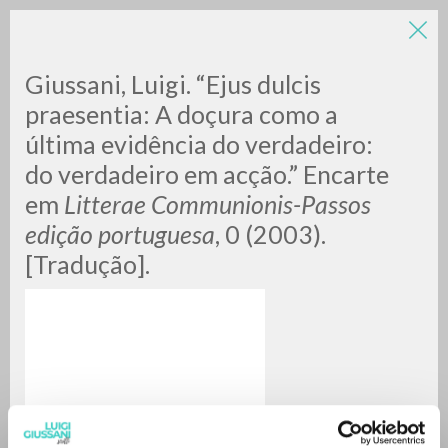
Giussani, Luigi. “Ejus dulcis
praesentia: A doçura como a
última evidência do verdadeiro:
do verdadeiro em acção.” Encarte
A
Z
em
Litterae Communionis-Passos
edição portuguesa
, 0 (2003).
0
DOCUMENTI TROVATI
[Tradução].
RISULTATI SUCCESSIVI