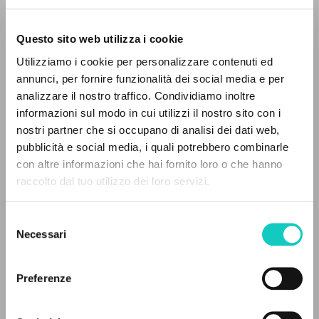
Questo sito web utilizza i cookie
Utilizziamo i cookie per personalizzare contenuti ed
annunci, per fornire funzionalità dei social media e per
IL PROGETTO
analizzare il nostro traffico. Condividiamo inoltre
informazioni sul modo in cui utilizzi il nostro sito con i
Il portale raccoglie e rende accessibili gli scritti
nostri partner che si occupano di analisi dei dati web,
di Luigi Giussani: quasi 5000 voci bibliografiche,
pubblicità e social media, i quali potrebbero combinarle
testi integrali in 5 lingue e percorsi tematici
con altre informazioni che hai fornito loro o che hanno
Giussani Luigi
Autore
dedicati.
raccolto dal tuo utilizzo dei loro servizi.
Portoghese
Selezione
Litterae Communionis-Passos ediçao portuguesa
NAVIGA
Necessari
del
2003
Pagine: 4
consenso
Ricerca avanzata »
Il PerCorso
Preferenze
Contatti
Login
ULTIMO AGGIORNAMENTO