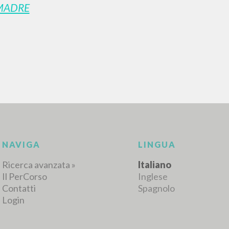
MADRE
RISULTATI SUCCESSIVI
NAVIGA
LINGUA
Ricerca avanzata »
Italiano
Il PerCorso
Inglese