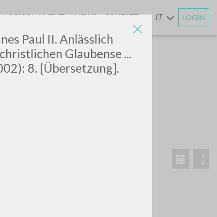
AGGIORNAMENTI
NEWS
CONTATTI
IT
LOGIN
E
nes Paul II. Anlässlich
christlichen Glaubense ...
2002): 8. [Übersetzung].
CERCA
Frase esatta
 »
ATTIVITÀ RECENTI
A
Z