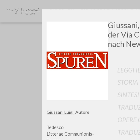
BIOGRAFIA
BIBLIOGRAFIA SECONDA
Giussani,
der Via C
nach New
LEGGI I
Vuo
STORIA
SINTES
TRADUZ
Giussani Luigi
Autore
OPERE 
TIPOLOGIA OPERA
Tedesco
TRADUZ
Litterae Communionis-