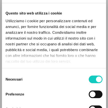
Questo sito web utilizza i cookie
Utilizziamo i cookie per personalizzare contenuti ed
annunci, per fornire funzionalità dei social media e per
analizzare il nostro traffico. Condividiamo inoltre
Giussani Luigi
Autore
informazioni sul modo in cui utilizzi il nostro sito con i
nostri partner che si occupano di analisi dei dati web,
Russo
pubblicità e social media, i quali potrebbero combinarle
Litterae Communionis-Sled
IL PROGETTO
con altre informazioni che hai fornito loro o che hanno
2004
Pagine: 1
raccolto dal tuo utilizzo dei loro servizi.
Il portale raccoglie e rende accessibili gli scritti
di Luigi Giussani: quasi 5000 voci bibliografiche,
Selezione
testi integrali in 5 lingue e percorsi tematici
Necessari
del
ULTIMO AGGIORNAMENTO
dedicati.
consenso
14/07/2020
Preferenze
NAVIGA