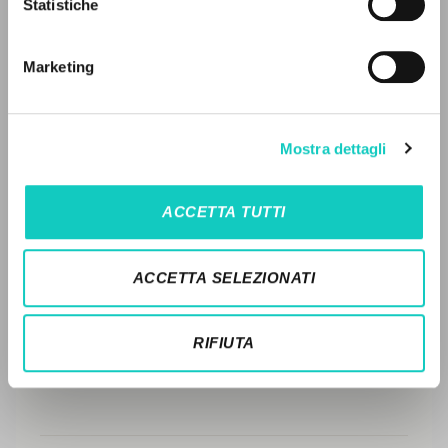
LEGGI IL FULL TEXT NELL'EDIZIONE
Statistiche
Ricerca avanzata »
DISPONIBILE
Il PerCorso
Contatti
STORIA EDITORIALE
Marketing
Login
SINTESI DEI CONTENUTI
TRADUZIONI
LINGUA
Mostra dettagli
OPERE COLLEGATE
Italiano
Inglese
Spagnolo
ACCETTA TUTTI
TRADUZIONI OPERE COLLEGATE
NEWSLETTER
TESTO MADRE
ACCETTA SELEZIONATI
Ricevi aggiornamenti su nuove pubblicazioni,
NOMI
eventi e percorsi editoriali.
RIFIUTA
Iscriviti