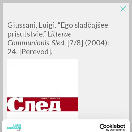
Giussani, Luigi. “Ego sladčajšee
prisutstvie.”
Litterae
Communionis-Sled
, [7/8] (2004):
24. [Perevod].
RICERCA AVANZATA »
A
Z
0
DOCUMENTI TROVATI
RISULTATI SUCCESSIVI