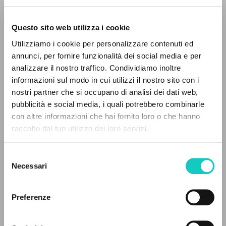
Questo sito web utilizza i cookie
Utilizziamo i cookie per personalizzare contenuti ed
annunci, per fornire funzionalità dei social media e per
Giussani Luigi
Autore
analizzare il nostro traffico. Condividiamo inoltre
informazioni sul modo in cui utilizzi il nostro sito con i
Russo
Litterae Communionis-Sled
nostri partner che si occupano di analisi dei dati web,
2000
pubblicità e social media, i quali potrebbero combinarle
Pagine: 1
IL PROGETTO
con altre informazioni che hai fornito loro o che hanno
raccolto dal tuo utilizzo dei loro servizi.
Il portale raccoglie e rende accessibili gli scritti
di Luigi Giussani: quasi 5000 voci bibliografiche,
Selezione
ULTIMO AGGIORNAMENTO
testi integrali in 5 lingue e percorsi tematici
14/07/2020
Necessari
del
dedicati.
consenso
Preferenze
NAVIGA
LEGGI IL FULL TEXT NELL'EDIZIONE
DISPONIBILE