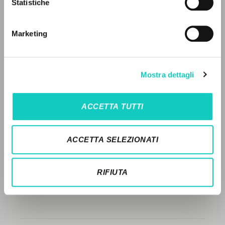
Statistiche
Ricerca avanzata »
Il PerCorso
STORIA EDITORIALE
Contatti
Marketing
SINTESI DEI CONTENUTI
Login
TRADUZIONI
LINGUA
Mostra dettagli
OPERE COLLEGATE
Italiano
Inglese
Spagnolo
TRADUZIONI OPERE COLLEGATE
ACCETTA TUTTI
TESTO MADRE
NEWSLETTER
NOMI
ACCETTA SELEZIONATI
Ricevi aggiornamenti su nuove pubblicazioni,
eventi e percorsi editoriali.
RIFIUTA
Iscriviti