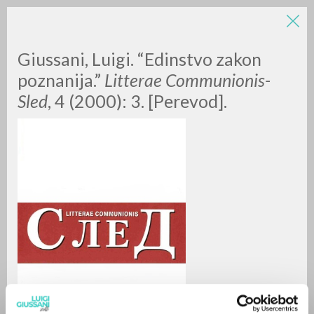
Giussani, Luigi. “Edinstvo zakon
poznanija.”
Litterae Communionis-
Sled
, 4 (2000): 3. [Perevod].
RICERCA AVANZATA »
A
Z
0
DOCUMENTI TROVATI
RISULTATI SUCCESSIVI