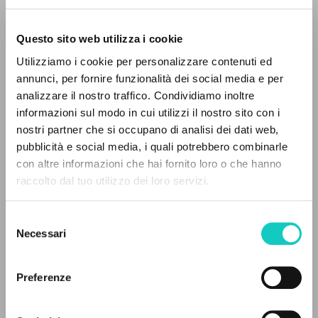
Questo sito web utilizza i cookie
Utilizziamo i cookie per personalizzare contenuti ed
annunci, per fornire funzionalità dei social media e per
analizzare il nostro traffico. Condividiamo inoltre
informazioni sul modo in cui utilizzi il nostro sito con i
nostri partner che si occupano di analisi dei dati web,
pubblicità e social media, i quali potrebbero combinarle
IL PROGETTO
con altre informazioni che hai fornito loro o che hanno
Beethoven Ludwig van
Compositore
raccolto dal tuo utilizzo dei loro servizi.
Giussani Luigi
Autore
Il portale raccoglie e rende accessibili gli scritti
di Luigi Giussani: quasi 5000 voci bibliografiche,
Selezione
Deutsche Grammophon
testi integrali in 5 lingue e percorsi tematici
Necessari
Inglese
del
dedicati.
2005
consenso
Pagine: 2
Preferenze
NAVIGA