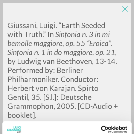
Giussani, Luigi. “Earth Seeded
with Truth.” In
Sinfonia n. 3 in mi
bemolle maggiore, op. 55 “Eroica”.
Sinfonia n. 1 in do maggiore, op. 21
,
by Ludwig van Beethoven, 13-14.
Performed by: Berliner
RICERCA AVANZATA »
Philharmoniker. Conductor:
A
Z
Herbert von Karajan. Spirto
Gentil, 35. [S.l.]: Deutsche
0
DOCUMENTI TROVATI
Grammophon, 2005. [CD-Audio +
booklet].
RISULTATI SUCCESSIVI