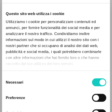
Questo sito web utilizza i cookie
Utilizziamo i cookie per personalizzare contenuti ed
annunci, per fornire funzionalità dei social media e per
IL PROGETTO
analizzare il nostro traffico. Condividiamo inoltre
informazioni sul modo in cui utilizzi il nostro sito con i
Il portale raccoglie e rende accessibili gli scritti
nostri partner che si occupano di analisi dei dati web,
di Luigi Giussani: quasi 5000 voci bibliografiche,
pubblicità e social media, i quali potrebbero combinarle
Carrón Julián
Autore
testi integrali in 5 lingue e percorsi tematici
con altre informazioni che hai fornito loro o che hanno
Giussani Luigi
Autore
dedicati.
raccolto dal tuo utilizzo dei loro servizi.
Fraternità di Comunione e Liberazione
Selezione
Arabo
NAVIGA
Necessari
del
2022
consenso
Pagine: 14
Ricerca avanzata »
Il PerCorso
Preferenze
Contatti
Login
ULTIMO AGGIORNAMENTO