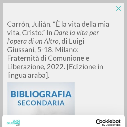
Carrón, Julián. “È la vita della mia
vita, Cristo.” In
Dare la vita per
l’opera di un Altro
, di Luigi
Giussani, 5-18. Milano:
A
Z
Fraternità di Comunione e
Liberazione, 2022. [Edizione in
0
DOCUMENTI TROVATI
lingua araba].
RISULTATI SUCCESSIVI