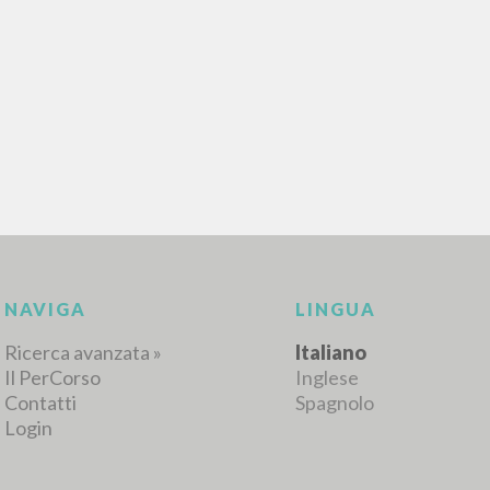
RICERCA AVANZATA
i risultati ancora più precisi? Utilizza la
0
DOCUMENTI TROVATI
Visualizza dettagli per tipologia
LINGUA
AUTORE
ANNO