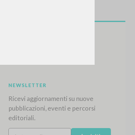
CERCA
Frase esatta
 »
ATTIVITÀ RECENTI
A
Z