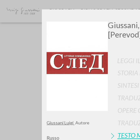
BIOGRAFIA
BIBLIOGRAFIA SECONDA
Giussani,
[Perevod]
LEGGI I
STORIA
GIU
SINTES
TRADUZ
OPERE 
TRADUZ
Giussani Luigi
Autore
TESTO 
Russo