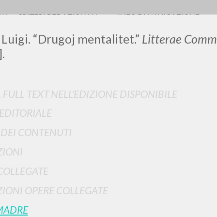
RIA
CRITERI REDAZIONALI
INFO DI NAVIGAZIONE
 Luigi. “Drugoj mentalitet.”
Litterae Comm
.
LUIGI
L FULL TEXT NELL'EDIZIONE DISPONIBILE
 EDITORIALE
SSANI
I DEI CONTENUTI
IONI
scritti
COLLEGATE
IONI OPERE COLLEGATE
MADRE