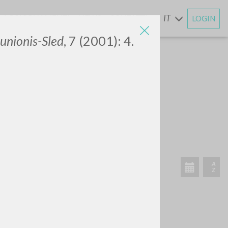
AGGIORNAMENTI
NEWS
CONTATTI
IT
LOGIN
E
unionis-Sled
, 7 (2001): 4.