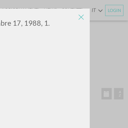
AGGIORNAMENTI
NEWS
CONTATTI
IT
LOGIN
E
mbre 17, 1988, 1.
CERCA
Frase esatta
 »
ATTIVITÀ RECENTI
A
Z