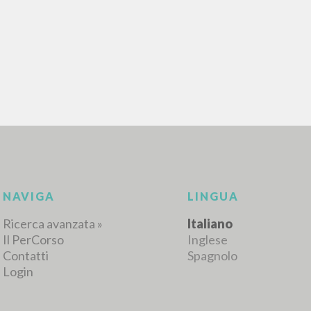
RISULTATI SUCCESSIVI
NAVIGA
LINGUA
Ricerca avanzata »
Italiano
Il PerCorso
Inglese