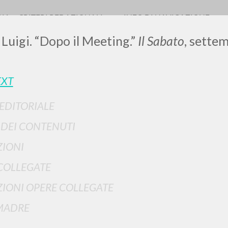
RIA
CRITERI REDAZIONALI
INFO DI NAVIGAZIONE
 Luigi. “Dopo il Meeting.”
Il Sabato
, sette
EXT
 EDITORIALE
I DEI CONTENUTI
RICERCA AVANZATA
i risultati ancora più precisi? Utilizza la
IONI
0
DOCUMENTI TROVATI
COLLEGATE
Visualizza dettagli per tipologia
IONI OPERE COLLEGATE
LINGUA
AUTORE
ANNO
MADRE