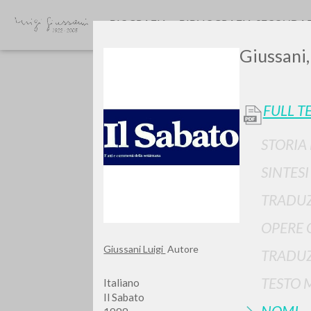
BIOGRAFIA
BIBLIOGRAFIA SECONDA
Giussani,
FULL T
STORIA
SINTES
Vuo
TRADUZ
OPERE 
Giussani Luigi
Autore
TRADUZ
TIPOLOGIA OPERA
TESTO 
Italiano
Il Sabato
NOMI