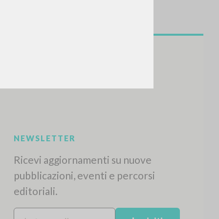
CERCA
Frase esatta
 »
ATTIVITÀ RECENTI
A
Z