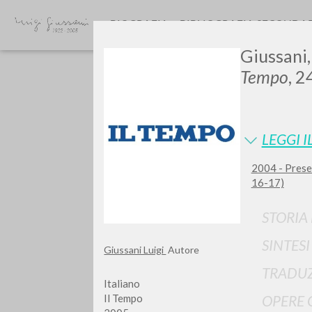
BIOGRAFIA
BIBLIOGRAFIA SECONDA
Giussani,
Tempo
, 2
LEGGI I
2004 - Presen
GIU
16-17)
STORIA
SINTES
Giussani Luigi
Autore
TRADUZ
Italiano
Il Tempo
OPERE 