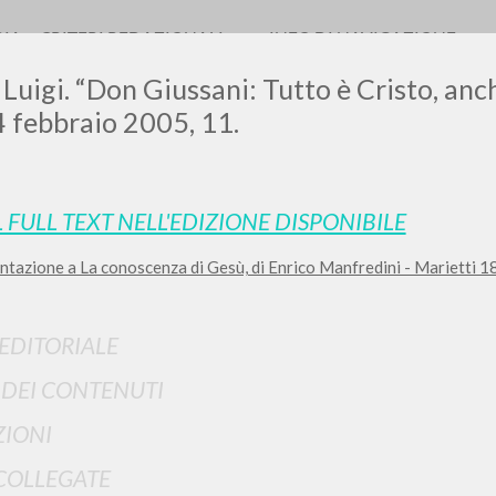
RIA
CRITERI REDAZIONALI
INFO DI NAVIGAZIONE
 Luigi. “Don Giussani: Tutto è Cristo, an
4 febbraio 2005, 11.
LUIGI
L FULL TEXT NELL'EDIZIONE DISPONIBILE
tazione a La conoscenza di Gesù, di Enrico Manfredini - Marietti 1820
SSANI
 EDITORIALE
scritti
I DEI CONTENUTI
IONI
COLLEGATE