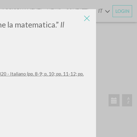
AGGIORNAMENTI
NEWS
CONTATTI
IT
LOGIN
E
che la matematica.”
Il
 - Italiano (pp. 8-9; p. 10; pp. 11-12; pp.