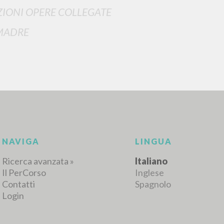
IONI OPERE COLLEGATE
MADRE
RICERCA AVANZATA
i risultati ancora più precisi? Utilizza la
0
DOCUMENTI TROVATI
Visualizza dettagli per tipologia
LINGUA
AUTORE
ANNO