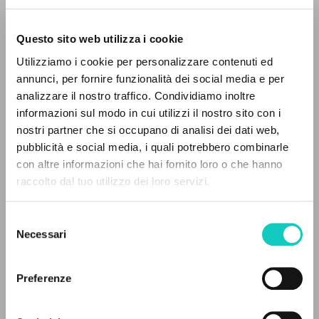
Questo sito web utilizza i cookie
RICERCA AVANZATA »
Utilizziamo i cookie per personalizzare contenuti ed
A
Z
annunci, per fornire funzionalità dei social media e per
Accattoli Luigi
Intervista
analizzare il nostro traffico. Condividiamo inoltre
0
DOCUMENTI TROVATI
Giussani Luigi
Autore
informazioni sul modo in cui utilizzi il nostro sito con i
nostri partner che si occupano di analisi dei dati web,
Italiano
pubblicità e social media, i quali potrebbero combinarle
Corriere della Sera
con altre informazioni che hai fornito loro o che hanno
1984
raccolto dal tuo utilizzo dei loro servizi.
RISULTATI SUCCESSIVI
Pagine: 1
Selezione
Necessari
del
ULTIMO AGGIORNAMENTO
consenso
19/07/2018
Preferenze