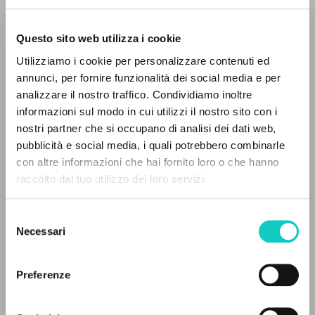
Questo sito web utilizza i cookie
RICERCA AVANZATA »
Utilizziamo i cookie per personalizzare contenuti ed
A
Z
annunci, per fornire funzionalità dei social media e per
analizzare il nostro traffico. Condividiamo inoltre
0
DOCUMENTI TROVATI
informazioni sul modo in cui utilizzi il nostro sito con i
nostri partner che si occupano di analisi dei dati web,
Delle Foglie Domenico
Intervista
pubblicità e social media, i quali potrebbero combinarle
Giussani Luigi
Autore
con altre informazioni che hai fornito loro o che hanno
raccolto dal tuo utilizzo dei loro servizi.
RISULTATI SUCCESSIVI
Italiano
La Gazzetta del Mezzogiorno
1984
Selezione
Pagine: 1
Necessari
del
consenso
Preferenze
ULTIMO AGGIORNAMENTO
25/07/2023