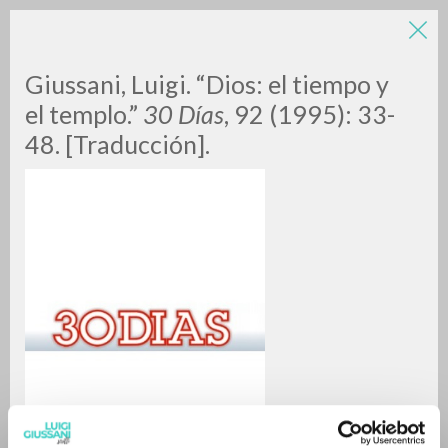
LUIGI
Giussani, Luigi. “Dios: el tiempo y
el templo.”
30 Días
, 92 (1995): 33-
48. [Traducción].
GIUSSANI
scritti