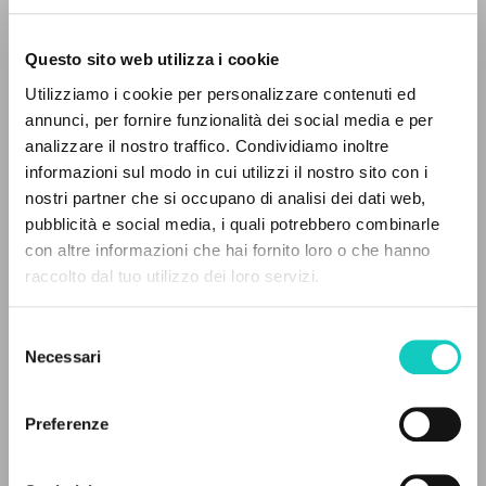
Questo sito web utilizza i cookie
RICERCA AVANZATA »
Giussani Luigi
Autore
Utilizziamo i cookie per personalizzare contenuti ed
A
Z
annunci, per fornire funzionalità dei social media e per
Spagnolo
analizzare il nostro traffico. Condividiamo inoltre
30 Dias
0
DOCUMENTI TROVATI
1995
informazioni sul modo in cui utilizzi il nostro sito con i
Pagine: 16
nostri partner che si occupano di analisi dei dati web,
pubblicità e social media, i quali potrebbero combinarle
con altre informazioni che hai fornito loro o che hanno
raccolto dal tuo utilizzo dei loro servizi.
RISULTATI SUCCESSIVI
ULTIMO AGGIORNAMENTO
06/02/2024
Selezione
Necessari
del
consenso
LEGGI IL FULL TEXT NELL'EDIZIONE
Preferenze
DISPONIBILE