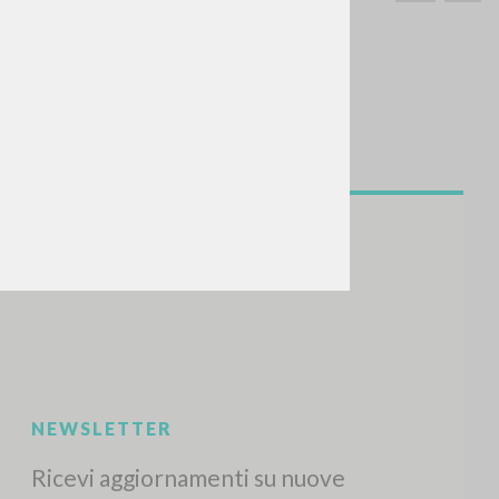
CERCA
Frase esatta
 »
ATTIVITÀ RECENTI
A
Z