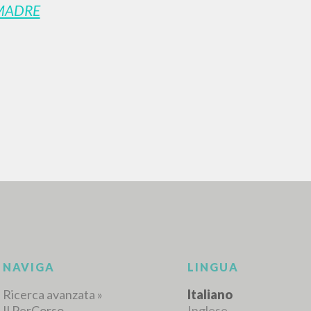
MADRE
RICERCA AVANZATA
i risultati ancora più precisi? Utilizza la
0
DOCUMENTI TROVATI
Visualizza dettagli per tipologia
LINGUA
AUTORE
ANNO