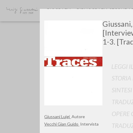
BIOGRAFIA
BIBLIOGRAFIA SECONDA
Giussani,
[Intervie
1-3. [Tra
LEGGI I
GIU
STORIA
SINTES
TRADUZ
OPERE 
Giussani Luigi
Autore
Vecchi Gian Guido
Intervista
TRADUZ