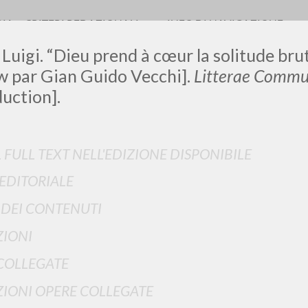
RIA
CRITERI REDAZIONALI
INFO DI NAVIGAZIONE
 Luigi. “Dieu prend à cœur la solitude bru
w par Gian Guido Vecchi].
Litterae Commu
duction].
LUIGI
L FULL TEXT NELL'EDIZIONE DISPONIBILE
SSANI
 EDITORIALE
I DEI CONTENUTI
scritti
IONI
COLLEGATE
IONI OPERE COLLEGATE