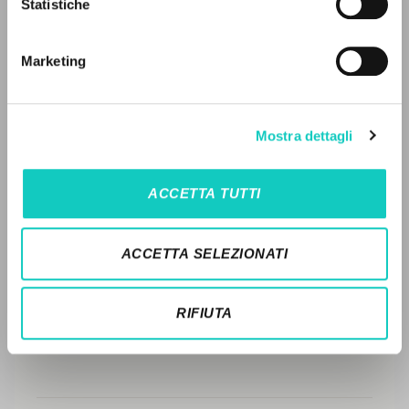
Statistiche
Ricerca avanzata »
Il PerCorso
STORIA EDITORIALE
Contatti
Marketing
SINTESI DEI CONTENUTI
Login
TRADUZIONI
LINGUA
Mostra dettagli
OPERE COLLEGATE
Italiano
Inglese
Spagnolo
TRADUZIONI OPERE COLLEGATE
ACCETTA TUTTI
TESTO MADRE
NEWSLETTER
NOMI
ACCETTA SELEZIONATI
Ricevi aggiornamenti su nuove pubblicazioni,
eventi e percorsi editoriali.
RIFIUTA
Iscriviti