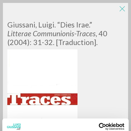
Giussani, Luigi. “Dies Irae.”
Litterae Communionis-Traces
, 40
(2004): 31-32. [Traduction].
RICERCA AVANZATA »
A
Z
0
DOCUMENTI TROVATI
RISULTATI SUCCESSIVI