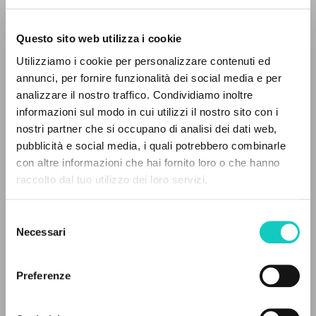
Questo sito web utilizza i cookie
Utilizziamo i cookie per personalizzare contenuti ed
annunci, per fornire funzionalità dei social media e per
Giussani Luigi
Autore
analizzare il nostro traffico. Condividiamo inoltre
informazioni sul modo in cui utilizzi il nostro sito con i
Francese
Litterae Communionis-Traces
nostri partner che si occupano di analisi dei dati web,
2004
pubblicità e social media, i quali potrebbero combinarle
Pagine: 2
IL PROGETTO
con altre informazioni che hai fornito loro o che hanno
raccolto dal tuo utilizzo dei loro servizi.
Il portale raccoglie e rende accessibili gli scritti
di Luigi Giussani: quasi 5000 voci bibliografiche,
Selezione
ULTIMO AGGIORNAMENTO
testi integrali in 5 lingue e percorsi tematici
28/04/2020
Necessari
del
dedicati.
consenso
Preferenze
NAVIGA
LEGGI IL FULL TEXT NELL'EDIZIONE
DISPONIBILE