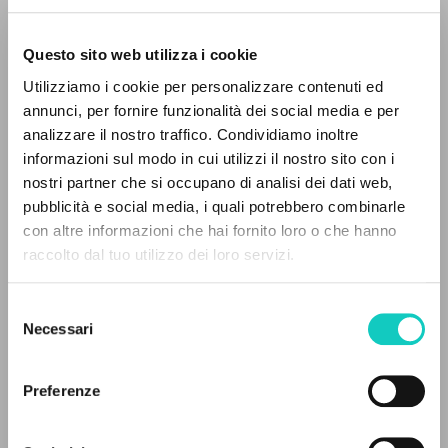
Questo sito web utilizza i cookie
Giussani Luigi
Autore
Utilizziamo i cookie per personalizzare contenuti ed
annunci, per fornire funzionalità dei social media e per
Tedesco
analizzare il nostro traffico. Condividiamo inoltre
CL
2000
informazioni sul modo in cui utilizzi il nostro sito con i
Pagine: 2
nostri partner che si occupano di analisi dei dati web,
pubblicità e social media, i quali potrebbero combinarle
IL PROGETTO
con altre informazioni che hai fornito loro o che hanno
raccolto dal tuo utilizzo dei loro servizi.
Il portale raccoglie e rende accessibili gli scritti
ULTIMO AGGIORNAMENTO
18/06/2021
di Luigi Giussani: quasi 5000 voci bibliografiche,
Selezione
testi integrali in 5 lingue e percorsi tematici
Necessari
del
dedicati.
consenso
LEGGI IL FULL TEXT NELL'EDIZIONE
Preferenze
DISPONIBILE
NAVIGA
STORIA EDITORIALE