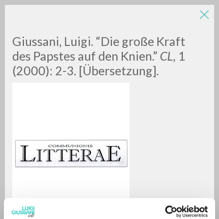
Giussani, Luigi. “Die große Kraft
des Papstes auf den Knien.”
CL
, 1
(2000): 2-3. [Übersetzung].
RICERCA AVANZATA »
A
Z
0
DOCUMENTI TROVATI
RISULTATI SUCCESSIVI