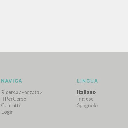
RISULTATI SUCCESSIVI
NAVIGA
LINGUA
Ricerca avanzata »
Italiano
Il PerCorso
Inglese