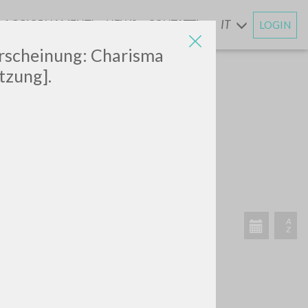
AGGIORNAMENTI
NEWS
CONTATTI
IT
LOGIN
E
 Erscheinung: Charisma
tzung].
CERCA
Frase esatta
 »
ATTIVITÀ RECENTI
A
Z