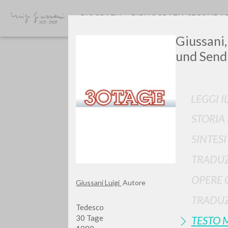
BIOGRAFIA
BIBLIOGRAFIA SECONDA
Giussani,
und Send
LEGGI I
STORIA
Vuo
SINTES
TRADUZ
OPERE 
Giussani Luigi
Autore
TIPOLOGIA OPERA
TRADUZ
Tedesco
30 Tage
TESTO 