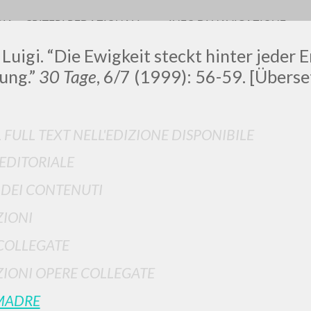
RIA
CRITERI REDAZIONALI
INFO DI NAVIGAZIONE
 Luigi. “Die Ewigkeit steckt hinter jeder
ung.”
30 Tage
, 6/7 (1999): 56-59. [Überse
L FULL TEXT NELL'EDIZIONE DISPONIBILE
 EDITORIALE
RICERCA AVANZATA
i risultati ancora più precisi? Utilizza la
I DEI CONTENUTI
0
DOCUMENTI TROVATI
IONI
Visualizza dettagli per tipologia
COLLEGATE
LINGUA
AUTORE
ANNO
IONI OPERE COLLEGATE
MADRE