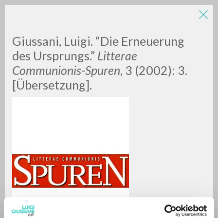
Giussani, Luigi. “Die Erneuerung
des Ursprungs.”
Litterae
Communionis-Spuren
, 3 (2002): 3.
[Übersetzung].
RICERCA AVANZATA »
A
Z
0
DOCUMENTI TROVATI
RISULTATI SUCCESSIVI