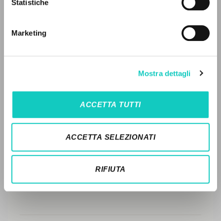
Statistiche
Ricerca avanzata »
STORIA EDITORIALE
Il PerCorso
Contatti
SINTESI DEI CONTENUTI
Marketing
Login
TRADUZIONI
OPERE COLLEGATE
LINGUA
Mostra dettagli
TRADUZIONI OPERE COLLEGATE
Italiano
Inglese
Spagnolo
ACCETTA TUTTI
TESTO MADRE
NEWSLETTER
NOMI
ACCETTA SELEZIONATI
Ricevi aggiornamenti su nuove pubblicazioni,
eventi e percorsi editoriali.
RIFIUTA
Iscriviti