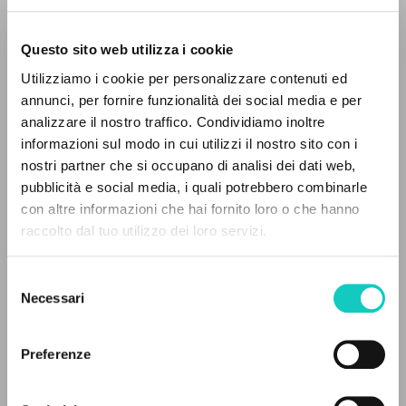
Questo sito web utilizza i cookie
Utilizziamo i cookie per personalizzare contenuti ed
Giussani Luigi
Autore
annunci, per fornire funzionalità dei social media e per
analizzare il nostro traffico. Condividiamo inoltre
Tedesco
informazioni sul modo in cui utilizzi il nostro sito con i
Litterae Communionis-Spuren
nostri partner che si occupano di analisi dei dati web,
2002
pubblicità e social media, i quali potrebbero combinarle
Pagine: 1
IL PROGETTO
con altre informazioni che hai fornito loro o che hanno
raccolto dal tuo utilizzo dei loro servizi.
Il portale raccoglie e rende accessibili gli scritti
di Luigi Giussani: quasi 5000 voci bibliografiche,
ULTIMO AGGIORNAMENTO
Selezione
27/02/2020
testi integrali in 5 lingue e percorsi tematici
Necessari
del
dedicati.
consenso
Preferenze
LEGGI IL FULL TEXT NELL'EDIZIONE
NAVIGA
DISPONIBILE