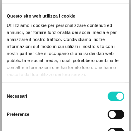
Questo sito web utilizza i cookie
Utilizziamo i cookie per personalizzare contenuti ed
annunci, per fornire funzionalità dei social media e per
analizzare il nostro traffico. Condividiamo inoltre
informazioni sul modo in cui utilizzi il nostro sito con i
Giussani Luigi
Autore
nostri partner che si occupano di analisi dei dati web,
pubblicità e social media, i quali potrebbero combinarle
Olandese
IL PROGETTO
con altre informazioni che hai fornito loro o che hanno
Litterae Communionis-CL
raccolto dal tuo utilizzo dei loro servizi.
1996
Il portale raccoglie e rende accessibili gli scritti
Pagine: 1
di Luigi Giussani: quasi 5000 voci bibliografiche,
Selezione
testi integrali in 5 lingue e percorsi tematici
Necessari
del
dedicati.
consenso
ULTIMO AGGIORNAMENTO
09/12/2025
Preferenze
NAVIGA