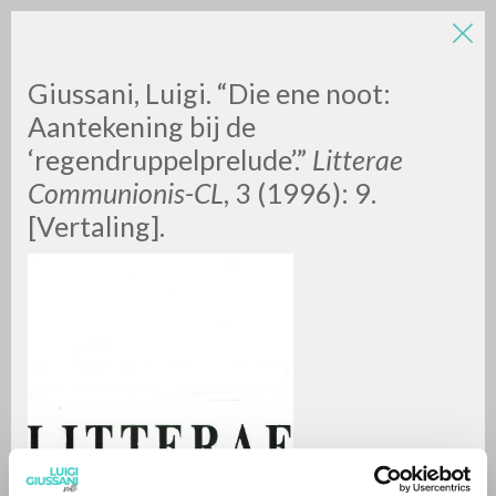
Giussani, Luigi. “Die ene noot:
Aantekening bij de
‘regendruppelprelude’.”
Litterae
Communionis-CL
, 3 (1996): 9.
[Vertaling].
RICERCA AVANZATA »
A
Z
0
DOCUMENTI TROVATI
RISULTATI SUCCESSIVI