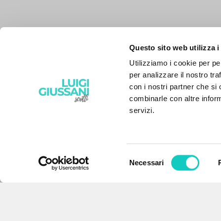
Questo sito web utilizza i
Utilizziamo i cookie per pe
per analizzare il nostro tra
con i nostri partner che si
combinarle con altre inform
servizi.
Selezione
Necessari
IL PROGETTO
del
consenso
Il portale raccoglie e rende
accessibili gli scritti di Luigi
Giussani: quasi 5000 voci