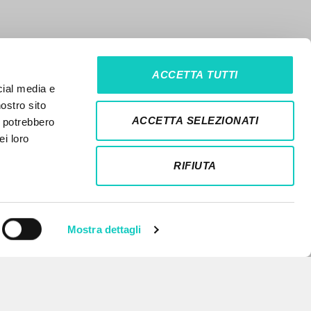
ACCETTA TUTTI
cial media e
nostro sito
ACCETTA SELEZIONATI
i potrebbero
ei loro
RIFIUTA
Mostra dettagli
NEWSLETTER
Ricevi aggiornamenti su nuove
pubblicazioni, eventi e percorsi
editoriali.