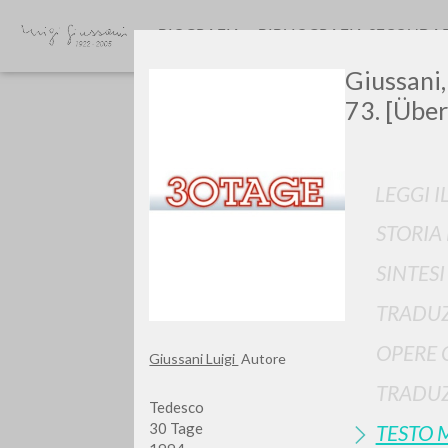
BIOGRAFIA
BIBLIOGRAFIA SECONDA
Giussani,
73. [Über
LEGGI I
STORIA
GIU
SINTES
TRADUZ
OPERE 
Giussani Luigi
Autore
TRADUZ
Tedesco
30 Tage
TESTO 