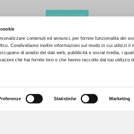
RISULTATI SUCCESSIVI
 cookie
rsonalizzare contenuti ed annunci, per fornire funzionalità dei so
ffico. Condividiamo inoltre informazioni sul modo in cui utilizzi il 
 occupano di analisi dei dati web, pubblicità e social media, i qual
azioni che hai fornito loro o che hanno raccolto dal tuo utilizzo d
Preferenze
Statistiche
Marketing
NAVIGA
LINGUA
Ricerca avanzata »
Italiano
Il PerCorso
Inglese
Contatti
Spagnolo