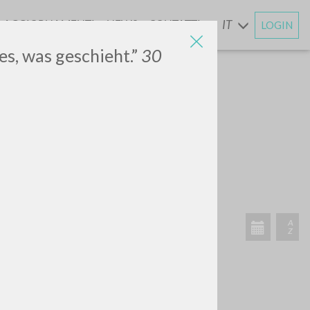
AGGIORNAMENTI
NEWS
CONTATTI
IT
LOGIN
E
les, was geschieht.”
30