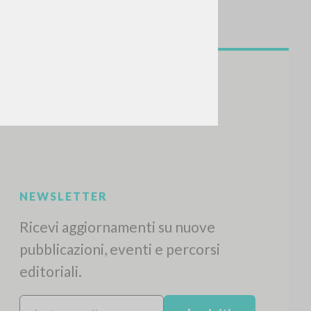
CERCA
Frase esatta
 »
ATTIVITÀ RECENTI
A
Z