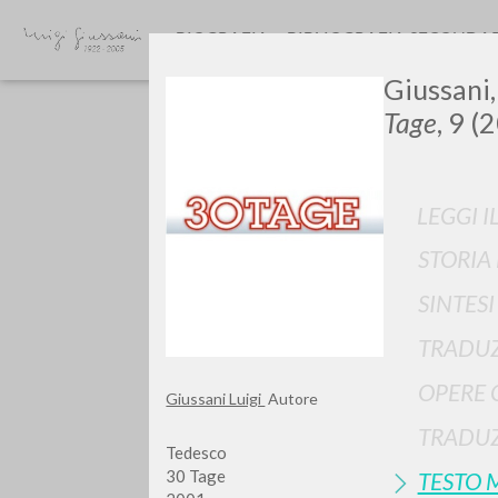
BIOGRAFIA
BIBLIOGRAFIA SECONDA
Giussani,
Tage
, 9 (
LEGGI I
STORIA
GIU
SINTES
TRADUZ
OPERE 
Giussani Luigi
Autore
TRADUZ
Tedesco
30 Tage
TESTO 