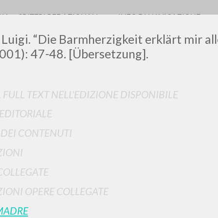
RIA
CRITERI REDAZIONALI
INFO DI NAVIGAZIONE
 Luigi. “Die Barmherzigkeit erklärt mir al
2001): 47-48. [Übersetzung].
LUIGI
L FULL TEXT NELL'EDIZIONE DISPONIBILE
 EDITORIALE
SSANI
I DEI CONTENUTI
IONI
scritti
COLLEGATE
IONI OPERE COLLEGATE
MADRE