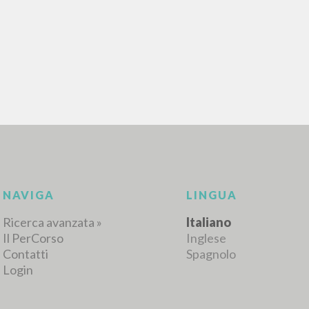
RICERCA AVANZATA
i risultati ancora più precisi? Utilizza la
0
DOCUMENTI TROVATI
Visualizza dettagli per tipologia
LINGUA
AUTORE
ANNO