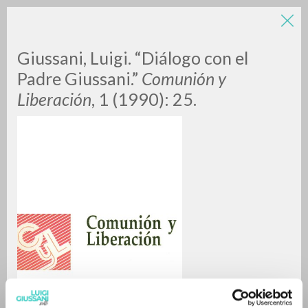
LUIGI
Giussani, Luigi. “Diálogo con el
Padre Giussani.”
Comunión y
Liberación
, 1 (1990): 25.
GIUSSANI
scritti