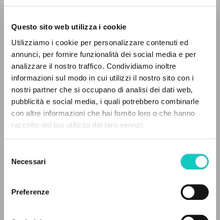
Questo sito web utilizza i cookie
RICERCA AVANZATA »
Utilizziamo i cookie per personalizzare contenuti ed
A
Z
annunci, per fornire funzionalità dei social media e per
Giussani Luigi
Autore
analizzare il nostro traffico. Condividiamo inoltre
0
DOCUMENTI TROVATI
informazioni sul modo in cui utilizzi il nostro sito con i
Spagnolo
nostri partner che si occupano di analisi dei dati web,
Comunión y Liberación
pubblicità e social media, i quali potrebbero combinarle
1990
con altre informazioni che hai fornito loro o che hanno
Pagine: 1
raccolto dal tuo utilizzo dei loro servizi.
RISULTATI SUCCESSIVI
Selezione
ULTIMO AGGIORNAMENTO
Necessari
del
09/12/2025
consenso
Preferenze
FULL TEXT