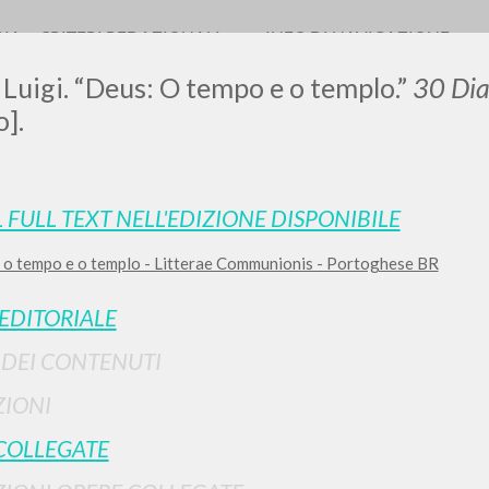
RIA
CRITERI REDAZIONALI
INFO DI NAVIGAZIONE
 Luigi. “Deus: O tempo e o templo.”
30 Dia
].
L FULL TEXT NELL'EDIZIONE DISPONIBILE
 o tempo e o templo - Litterae Communionis - Portoghese BR
RICERCA AVANZATA
i risultati ancora più precisi? Utilizza la
 EDITORIALE
0
DOCUMENTI TROVATI
I DEI CONTENUTI
Visualizza dettagli per tipologia
IONI
LINGUA
AUTORE
ANNO
COLLEGATE