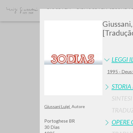
BIOGRAFIA
BIBLIOGRAFIA SECONDA
Giussani,
[Tradução
LEGGI I
1995 - Deus:
Vuo
STORIA
SINTES
Giussani Luigi
Autore
TRADUZ
TIPOLOGIA OPERA
Portoghese BR
OPERE 
30 Dias