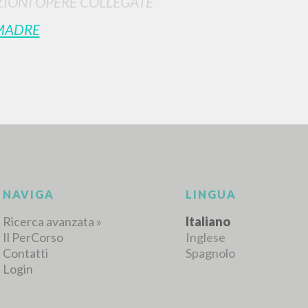
IONI OPERE COLLEGATE
MADRE
RISULTATI SUCCESSIVI
NAVIGA
LINGUA
Ricerca avanzata »
Italiano
Il PerCorso
Inglese