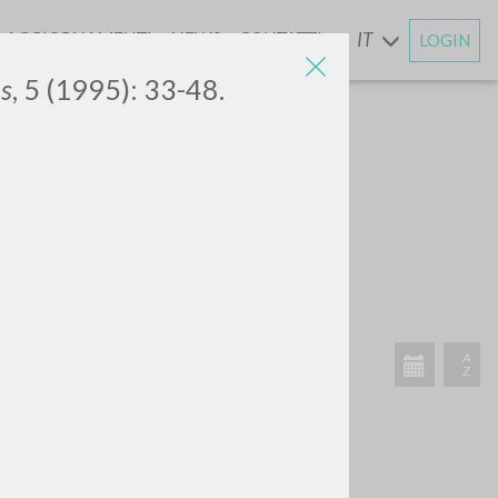
AGGIORNAMENTI
NEWS
CONTATTI
IT
LOGIN
E
s
, 5 (1995): 33-48.
CERCA
Frase esatta
 »
ATTIVITÀ RECENTI
A
Z