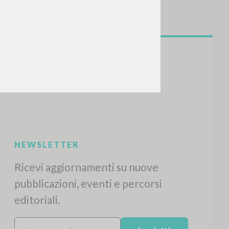
CERCA
Frase esatta
 »
ATTIVITÀ RECENTI
A
Z