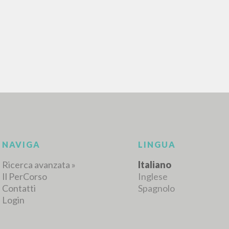
RICERCA AVANZATA
i risultati ancora più precisi? Utilizza la
0
DOCUMENTI TROVATI
Visualizza dettagli per tipologia
LINGUA
AUTORE
ANNO