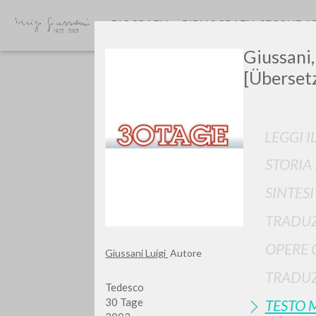
BIOGRAFIA
BIBLIOGRAFIA SECONDA
Giussani,
[Überset
LEGGI I
STORIA
GIU
SINTES
TRADUZ
OPERE 
Giussani Luigi
Autore
TRADUZ
Tedesco
30 Tage
TESTO 