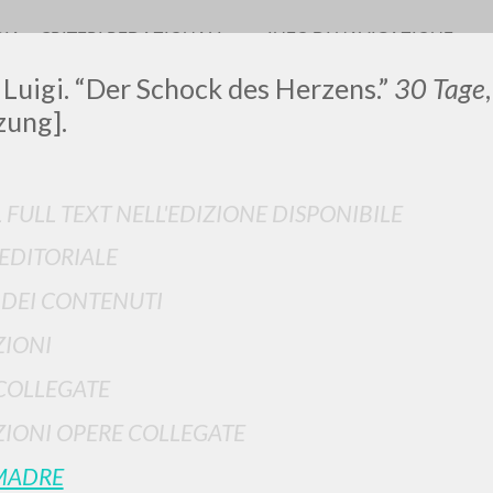
RIA
CRITERI REDAZIONALI
INFO DI NAVIGAZIONE
 Luigi. “Der Schock des Herzens.”
30 Tage
zung].
LUIGI
L FULL TEXT NELL'EDIZIONE DISPONIBILE
 EDITORIALE
SSANI
I DEI CONTENUTI
IONI
scritti
COLLEGATE
IONI OPERE COLLEGATE
MADRE