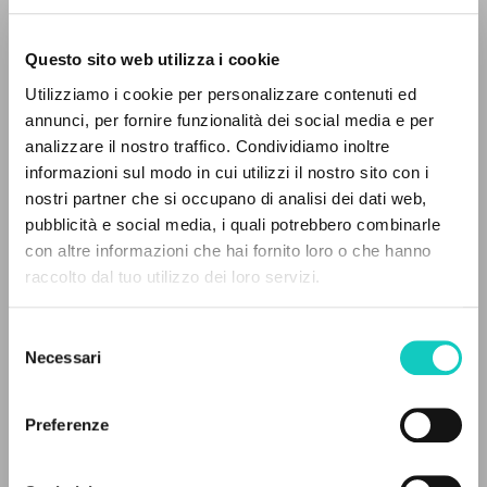
Questo sito web utilizza i cookie
Utilizziamo i cookie per personalizzare contenuti ed
annunci, per fornire funzionalità dei social media e per
Giussani Luigi
Autore
IL PROGETTO
analizzare il nostro traffico. Condividiamo inoltre
informazioni sul modo in cui utilizzi il nostro sito con i
Il portale raccoglie e rende accessibili gli scritti
Tedesco
nostri partner che si occupano di analisi dei dati web,
di Luigi Giussani: quasi 5000 voci bibliografiche,
30 Tage
pubblicità e social media, i quali potrebbero combinarle
1995
testi integrali in 5 lingue e percorsi tematici
con altre informazioni che hai fornito loro o che hanno
Pagine: 3
dedicati.
raccolto dal tuo utilizzo dei loro servizi.
Selezione
NAVIGA
Necessari
ULTIMO AGGIORNAMENTO
del
16/07/2020
consenso
Ricerca avanzata »
Il PerCorso
Preferenze
Contatti
Login
LEGGI IL FULL TEXT NELL'EDIZIONE