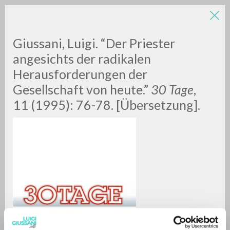
Giussani, Luigi. “Der Priester
angesichts der radikalen
Herausforderungen der
Gesellschaft von heute.”
30 Tage
,
A
Z
11 (1995): 76-78. [Übersetzung].
0
DOCUMENTI TROVATI
RISULTATI SUCCESSIVI