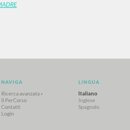
MADRE
RISULTATI SUCCESSIVI
NAVIGA
LINGUA
Ricerca avanzata »
Italiano
Il PerCorso
Inglese