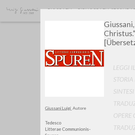
BIOGRAFIA
BIBLIOGRAFIA SECONDA
Giussani,
Christus.
[Überset
LEGGI I
Vuo
STORIA
SINTES
TRADUZ
Giussani Luigi
Autore
OPERE 
TIPOLOGIA OPERA
Tedesco
TRADUZ
Litterae Communionis-