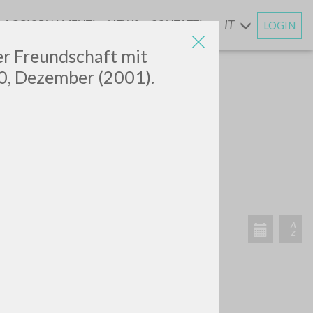
AGGIORNAMENTI
NEWS
CONTATTI
IT
LOGIN
E
der Freundschaft mit
 0, Dezember (2001).
CERCA
Frase esatta
 »
ATTIVITÀ RECENTI
A
Z