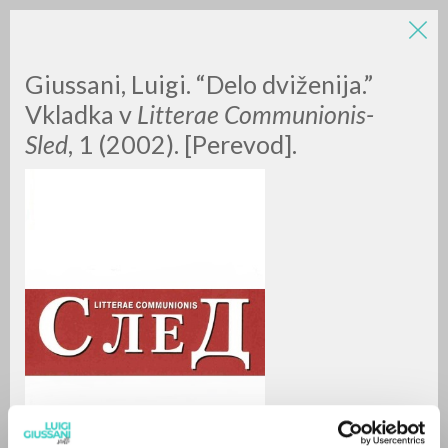
Giussani, Luigi. “Delo dviženija.”
Vkladka v
Litterae Communionis-
Sled
, 1 (2002). [Perevod].
A
Z
0
DOCUMENTI TROVATI
RISULTATI SUCCESSIVI