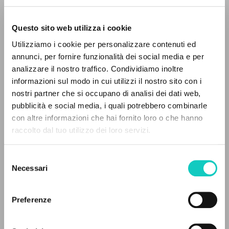
Questo sito web utilizza i cookie
Utilizziamo i cookie per personalizzare contenuti ed
annunci, per fornire funzionalità dei social media e per
Giussani Luigi
Autore
IL PROGETTO
analizzare il nostro traffico. Condividiamo inoltre
informazioni sul modo in cui utilizzi il nostro sito con i
Russo
Il portale raccoglie e rende accessibili gli scritti
Litterae Communionis-Sled
nostri partner che si occupano di analisi dei dati web,
di Luigi Giussani: quasi 5000 voci bibliografiche,
2002
pubblicità e social media, i quali potrebbero combinarle
Pagine: 8
testi integrali in 5 lingue e percorsi tematici
con altre informazioni che hai fornito loro o che hanno
dedicati.
raccolto dal tuo utilizzo dei loro servizi.
Selezione
ULTIMO AGGIORNAMENTO
NAVIGA
02/03/2020
Necessari
del
consenso
Ricerca avanzata »
Il PerCorso
Preferenze
Contatti
LEGGI IL FULL TEXT NELL'EDIZIONE
Login
DISPONIBILE