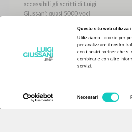
Questo sito web utilizza i
Utilizziamo i cookie per pe
per analizzare il nostro tra
con i nostri partner che si
combinarle con altre inform
servizi.
Selezione
Necessari
IL PROGETTO
del
consenso
Il portale raccoglie e rende
accessibili gli scritti di Luigi
Giussani: quasi 5000 voci