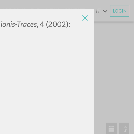
AGGIORNAMENTI
NEWS
CONTATTI
IT
LOGIN
E
onis-Traces
, 4 (2002):