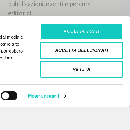
ACCETTA TUTTI
cial media e
nostro sito
ACCETTA SELEZIONATI
i potrebbero
ei loro
RIFIUTA
Mostra dettagli
NEWSLETTER
Ricevi aggiornamenti su nuove
pubblicazioni, eventi e percorsi
editoriali.