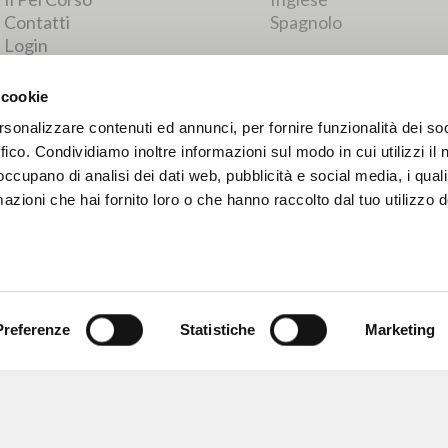
RISULTATI SUCCESSIVI
 cookie
rsonalizzare contenuti ed annunci, per fornire funzionalità dei so
ffico. Condividiamo inoltre informazioni sul modo in cui utilizzi il 
 occupano di analisi dei dati web, pubblicità e social media, i qual
azioni che hai fornito loro o che hanno raccolto dal tuo utilizzo d
Preferenze
Statistiche
Marketing
NAVIGA
LINGUA
Ricerca avanzata »
Italiano
Il PerCorso
Inglese
Contatti
Spagnolo