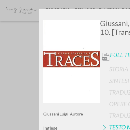
BIOGRAFIA
BIBLIOGRAFIA SECONDA
Giussani,
10. [Tran
FULL T
STORIA
GIU
SINTES
TRADUZ
OPERE 
Giussani Luigi
Autore
TRADUZ
TESTO 
Inglese