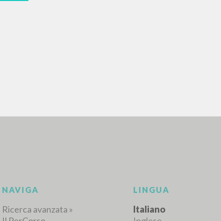
RICERCA AVANZATA
i risultati ancora più precisi? Utilizza la
0
DOCUMENTI TROVATI
Visualizza dettagli per tipologia
LINGUA
AUTORE
ANNO