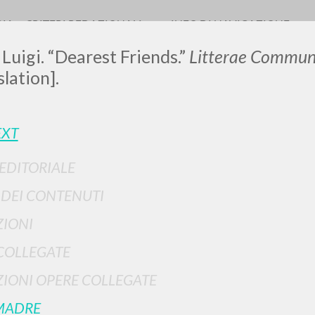
RIA
CRITERI REDAZIONALI
INFO DI NAVIGAZIONE
 Luigi. “Dearest Friends.”
Litterae Communi
slation].
LUIGI
EXT
 EDITORIALE
SSANI
I DEI CONTENUTI
scritti
IONI
COLLEGATE
IONI OPERE COLLEGATE
MADRE