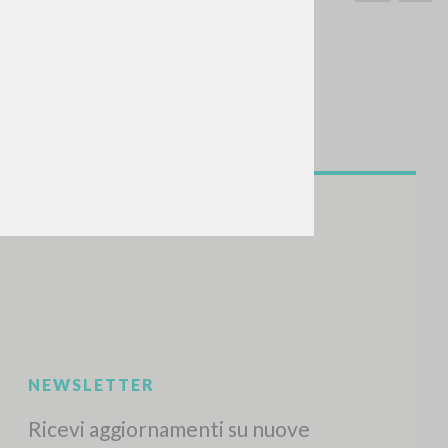
CERCA
Frase esatta
 »
ATTIVITÀ RECENTI
A
Z