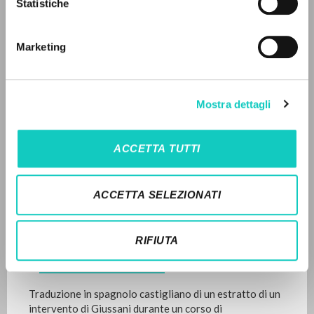
Statistiche
Fraternità di Comunione e Liberazione
LINGUA
Marketing
Spagnolo
Italiano
Inglese
Spagnolo
clonline.org
2026
Pagine: 2
Mostra dettagli
NEWSLETTER
Ricevi aggiornamenti su nuove pubblicazioni,
ACCETTA TUTTI
ULTIMO AGGIORNAMENTO
eventi e percorsi editoriali.
06/07/2026
ACCETTA SELEZIONATI
FULL TEXT
Iscriviti
RIFIUTA
STORIA EDITORIALE
Traduzione in spagnolo castigliano di un estratto di un
intervento di Giussani durante un corso di