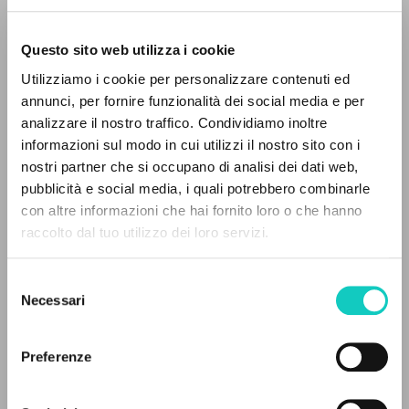
[Traducción].
Questo sito web utilizza i cookie
Utilizziamo i cookie per personalizzare contenuti ed
annunci, per fornire funzionalità dei social media e per
IL PROGETTO
analizzare il nostro traffico. Condividiamo inoltre
informazioni sul modo in cui utilizzi il nostro sito con i
Il portale raccoglie e rende accessibili gli scritti
nostri partner che si occupano di analisi dei dati web,
di Luigi Giussani: quasi 5000 voci bibliografiche,
pubblicità e social media, i quali potrebbero combinarle
testi integrali in 5 lingue e percorsi tematici
con altre informazioni che hai fornito loro o che hanno
dedicati.
raccolto dal tuo utilizzo dei loro servizi.
Selezione
NAVIGA
Necessari
del
consenso
Ricerca avanzata »
Il PerCorso
Preferenze
Contatti
Giussani Luigi
Autore
Login
Prosperi Davide
Autore