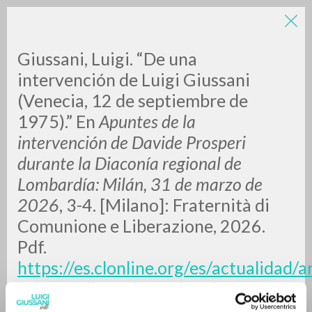
Giussani, Luigi. “De una
intervención de Luigi Giussani
(Venecia, 12 de septiembre de
1975).” En
Apuntes de la
A
Z
intervención de Davide Prosperi
durante la Diaconía regional de
0
DOCUMENTI TROVATI
Lombardía: Milán, 31 de marzo de
2026
, 3-4. [Milano]: Fraternità di
Comunione e Liberazione, 2026.
RISULTATI SUCCESSIVI
Pdf.
https://es.clonline.org/es/actualidad/a
cassese-diaconia-regional-
lombardia-31-marzo-2026
.