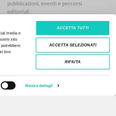
ACCETTA TUTTI
cial media e
nostro sito
ACCETTA SELEZIONATI
i potrebbero
ei loro
RIFIUTA
Mostra dettagli
NEWSLETTER
Ricevi aggiornamenti su nuove
pubblicazioni, eventi e percorsi
editoriali.