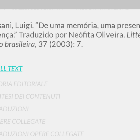
RIA
CRITERI REDAZIONALI
INFO DI NAVIGAZIONE
sani, Luigi. “De uma memória, uma prese
nça.” Traduzido por Neófita Oliveira.
Lit
o brasileira
, 37 (2003): 7.
LUIGI
LL TEXT
SSANI
ORIA EDITORIALE
NTESI DEI CONTENUTI
scritti
ADUZIONI
ERE COLLEGATE
ADUZIONI OPERE COLLEGATE