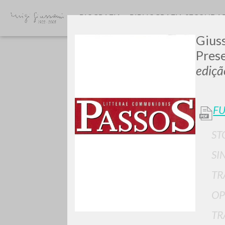
BIOGRAFIA
BIBLIOGRAFIA SECONDA
Gius
Prese
ediçã
FU
GIU
ST
SI
TR
OP
TR