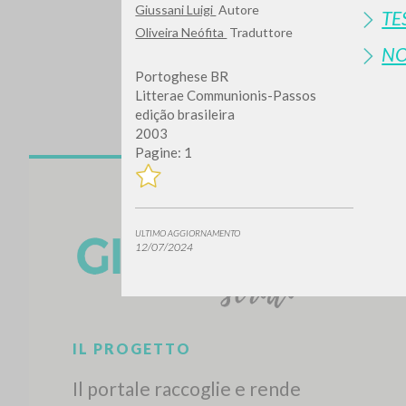
Giussani Luigi
Autore
TE
Oliveira Neófita
Traduttore
N
Portoghese BR
Litterae Communionis-Passos
edição brasileira
2003
Pagine: 1
Vuo
ULTIMO AGGIORNAMENTO
12/07/2024
TIPOLOGIA OPERA