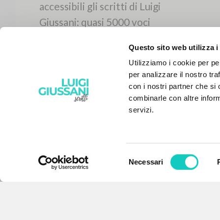
Questo sito web utilizza i
Utilizziamo i cookie per pe
per analizzare il nostro tra
con i nostri partner che si
combinarle con altre inform
servizi.
Selezione
Necessari
IL PROGETTO
del
consenso
Il portale raccoglie e rende
accessibili gli scritti di Luigi
Giussani: quasi 5000 voci