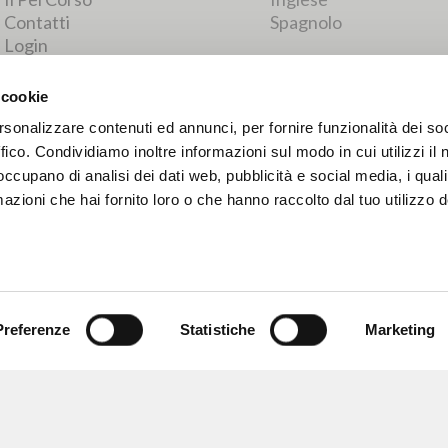
RISULTATI SUCCESSIVI
 cookie
rsonalizzare contenuti ed annunci, per fornire funzionalità dei so
ffico. Condividiamo inoltre informazioni sul modo in cui utilizzi il 
 occupano di analisi dei dati web, pubblicità e social media, i qual
azioni che hai fornito loro o che hanno raccolto dal tuo utilizzo d
Preferenze
Statistiche
Marketing
NAVIGA
LINGUA
Ricerca avanzata »
Italiano
Il PerCorso
Inglese
Contatti
Spagnolo