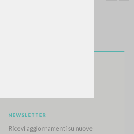
CERCA
Frase esatta
 »
ATTIVITÀ RECENTI
A
Z