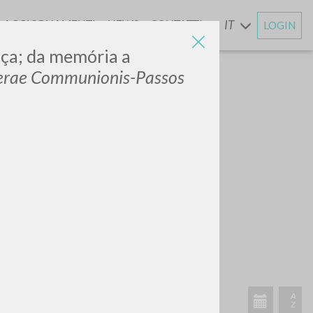
AGGIORNAMENTI
NEWS
CONTATTI
IT
LOGIN
E
nça; da memória a
terae Communionis-Passos