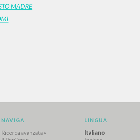
STO MADRE
OMI
RICERCA AVANZATA
i risultati ancora più precisi? Utilizza la
0
DOCUMENTI TROVATI
Visualizza dettagli per tipologia
LINGUA
AUTORE
ANNO