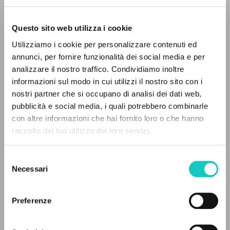
Questo sito web utilizza i cookie
RICERCA AVANZATA »
Utilizziamo i cookie per personalizzare contenuti ed
A
Giussani Luigi
Autore
Z
annunci, per fornire funzionalità dei social media e per
analizzare il nostro traffico. Condividiamo inoltre
0
DOCUMENTI TROVATI
Tedesco
informazioni sul modo in cui utilizzi il nostro sito con i
Litterae Communionis-Spuren
nostri partner che si occupano di analisi dei dati web,
2002
pubblicità e social media, i quali potrebbero combinarle
Pagine: 16
con altre informazioni che hai fornito loro o che hanno
raccolto dal tuo utilizzo dei loro servizi.
RISULTATI SUCCESSIVI
ULTIMO AGGIORNAMENTO
Selezione
02/03/2020
Necessari
del
consenso
Preferenze
LEGGI IL FULL TEXT NELL'EDIZIONE
DISPONIBILE