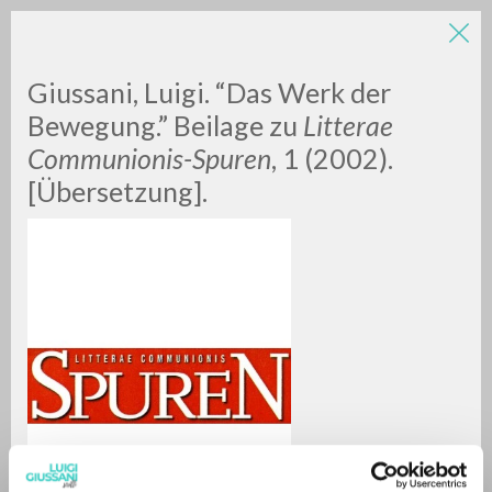
LUIGI
Giussani, Luigi. “Das Werk der
Bewegung.” Beilage zu
Litterae
Communionis-Spuren
, 1 (2002).
GIUSSANI
[Übersetzung].
scritti