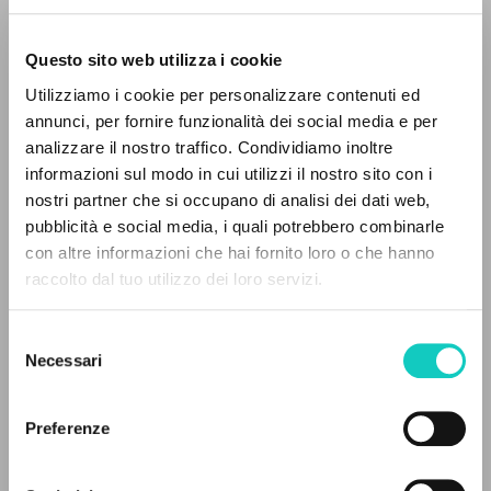
Questo sito web utilizza i cookie
RICERCA AVANZATA »
Utilizziamo i cookie per personalizzare contenuti ed
A
Z
annunci, per fornire funzionalità dei social media e per
Farina Renato
Intervista
analizzare il nostro traffico. Condividiamo inoltre
0
DOCUMENTI TROVATI
Giussani Luigi
Autore
informazioni sul modo in cui utilizzi il nostro sito con i
nostri partner che si occupano di analisi dei dati web,
Tedesco
pubblicità e social media, i quali potrebbero combinarle
30 Tage
con altre informazioni che hai fornito loro o che hanno
2002
raccolto dal tuo utilizzo dei loro servizi.
RISULTATI SUCCESSIVI
Pagine: 6
Selezione
Necessari
del
ULTIMO AGGIORNAMENTO
consenso
27/02/2020
Preferenze