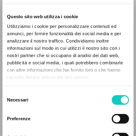
Questo sito web utilizza i cookie
Utilizziamo i cookie per personalizzare contenuti ed
annunci, per fornire funzionalità dei social media e per
analizzare il nostro traffico. Condividiamo inoltre
informazioni sul modo in cui utilizzi il nostro sito con i
nostri partner che si occupano di analisi dei dati web,
Giussani Luigi
Autore
pubblicità e social media, i quali potrebbero combinarle
Peterson Holly Margaret
Intervista
IL PROGETTO
con altre informazioni che hai fornito loro o che hanno
raccolto dal tuo utilizzo dei loro servizi.
Tedesco
Il portale raccoglie e rende accessibili gli scritti
Litterae Communionis-Spuren
di Luigi Giussani: quasi 5000 voci bibliografiche,
2005
Selezione
testi integrali in 5 lingue e percorsi tematici
Pagine: 3
Necessari
del
dedicati.
consenso
Preferenze
ULTIMO AGGIORNAMENTO
NAVIGA
25/02/2020