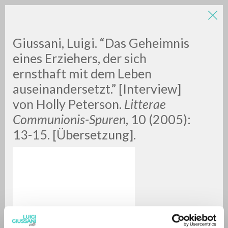
Giussani, Luigi. “Das Geheimnis
eines Erziehers, der sich
ernsthaft mit dem Leben
auseinandersetzt.” [Interview]
von Holly Peterson.
Litterae
Communionis-Spuren
, 10 (2005):
RICERCA AVANZATA »
13-15. [Übersetzung].
A
Z
0
DOCUMENTI TROVATI
RISULTATI SUCCESSIVI