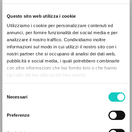
in lingua araba].
Questo sito web utilizza i cookie
RICERCA AVANZATA »
Utilizziamo i cookie per personalizzare contenuti ed
A
Z
annunci, per fornire funzionalità dei social media e per
analizzare il nostro traffico. Condividiamo inoltre
0
DOCUMENTI TROVATI
informazioni sul modo in cui utilizzi il nostro sito con i
nostri partner che si occupano di analisi dei dati web,
pubblicità e social media, i quali potrebbero combinarle
con altre informazioni che hai fornito loro o che hanno
raccolto dal tuo utilizzo dei loro servizi.
RISULTATI SUCCESSIVI
Selezione
Necessari
del
consenso
Preferenze