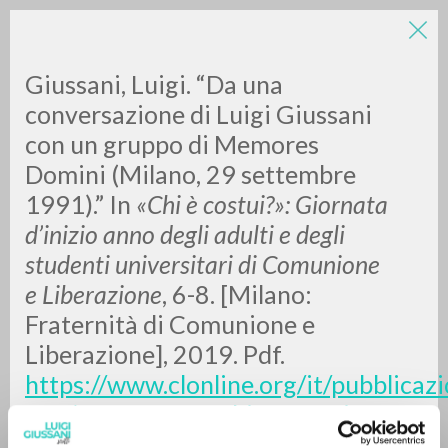
LUIGI
Giussani, Luigi. “Da una
conversazione di Luigi Giussani
con un gruppo di Memores
GIUSSANI
Domini (Milano, 29 settembre
1991).” In
«Chi è costui?»: Giornata
scritti
d’inizio anno degli adulti e degli
studenti universitari di Comunione
e Liberazione
, 6-8. [Milano:
Fraternità di Comunione e
Liberazione], 2019. Pdf.
https://www.clonline.org/it/pubblicazi
uno/2019-10-02-chi-e-costui-
giornata-inizio-anno-cl
. [Edizione