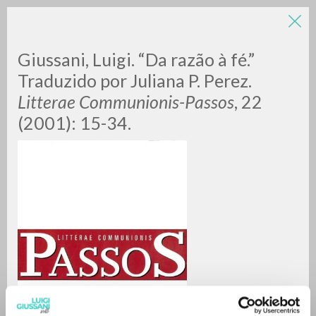
Giussani, Luigi. “Da razão à fé.”
Traduzido por Juliana P. Perez.
Litterae Communionis-Passos
, 22
(2001): 15-34.
RICERCA AVANZATA »
A
Z
0
DOCUMENTI TROVATI
RISULTATI SUCCESSIVI