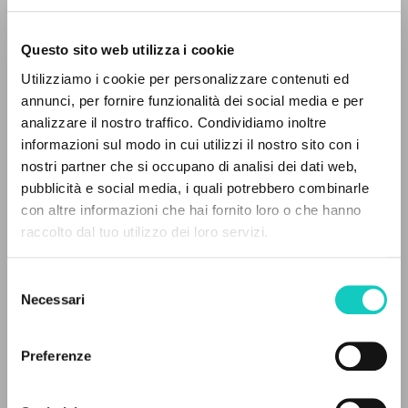
Questo sito web utilizza i cookie
Utilizziamo i cookie per personalizzare contenuti ed
annunci, per fornire funzionalità dei social media e per
analizzare il nostro traffico. Condividiamo inoltre
Giussani Luigi
Autore
informazioni sul modo in cui utilizzi il nostro sito con i
Perez Juliana P.
Traduttore
nostri partner che si occupano di analisi dei dati web,
pubblicità e social media, i quali potrebbero combinarle
Portoghese BR
IL PROGETTO
con altre informazioni che hai fornito loro o che hanno
Litterae Communionis-Passos
raccolto dal tuo utilizzo dei loro servizi.
2001
Il portale raccoglie e rende accessibili gli scritti
Pagine: 20
di Luigi Giussani: quasi 5000 voci bibliografiche,
Selezione
testi integrali in 5 lingue e percorsi tematici
Necessari
del
dedicati.
consenso
ULTIMO AGGIORNAMENTO
19/07/2024
Preferenze
NAVIGA