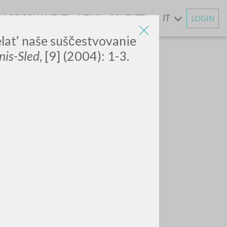
AGGIORNAMENTI
NEWS
CONTATTI
IT
LOGIN
E
lat’ naše suščestvovanie
is-Sled
, [9] (2004): 1-3.