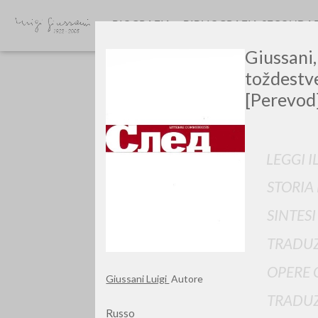
BIOGRAFIA
BIBLIOGRAFIA SECONDA
Giussani,
toždestv
[Perevod]
LEGGI I
GIU
STORIA
SINTES
TRADUZ
OPERE 
Giussani Luigi
Autore
TRADUZ
Russo