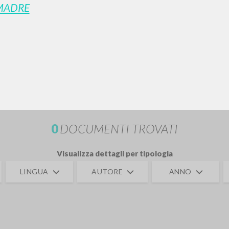
MADRE
RICERCA AVANZATA
i risultati ancora più precisi? Utilizza la
0
DOCUMENTI TROVATI
Visualizza dettagli per tipologia
LINGUA
AUTORE
ANNO