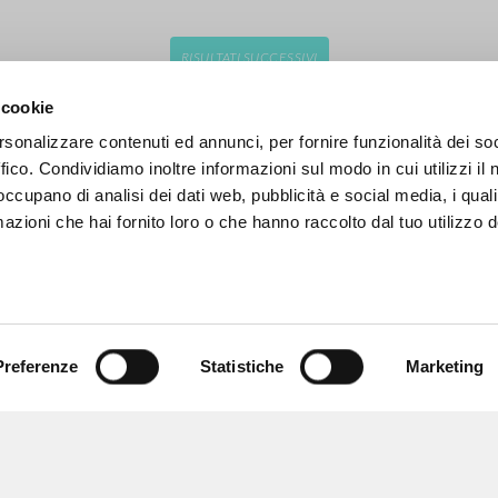
RISULTATI SUCCESSIVI
 cookie
rsonalizzare contenuti ed annunci, per fornire funzionalità dei so
ffico. Condividiamo inoltre informazioni sul modo in cui utilizzi il 
 occupano di analisi dei dati web, pubblicità e social media, i qual
azioni che hai fornito loro o che hanno raccolto dal tuo utilizzo d
Preferenze
Statistiche
Marketing
NAVIGA
LINGUA
Ricerca avanzata »
Italiano
Il PerCorso
Inglese
Contatti
Spagnolo