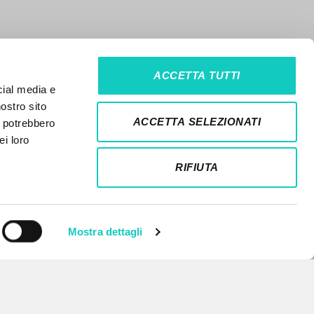
ACCETTA TUTTI
cial media e
nostro sito
ACCETTA SELEZIONATI
i potrebbero
ei loro
RIFIUTA
Mostra dettagli
NEWSLETTER
Ricevi aggiornamenti su nuove
pubblicazioni, eventi e percorsi
editoriali.