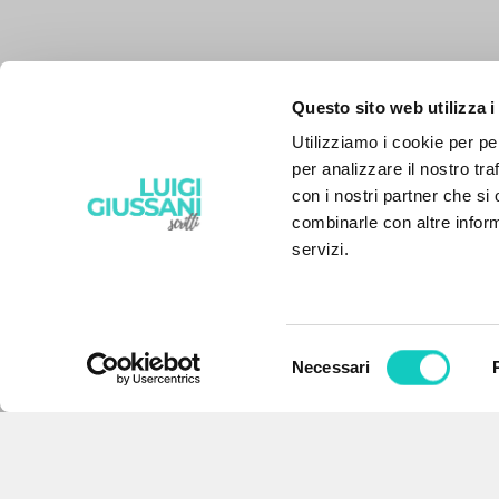
Questo sito web utilizza i
Utilizziamo i cookie per pe
per analizzare il nostro tra
con i nostri partner che si
combinarle con altre inform
servizi.
Selezione
Necessari
IL PROGETTO
del
consenso
Il portale raccoglie e rende
accessibili gli scritti di Luigi
Giussani: quasi 5000 voci