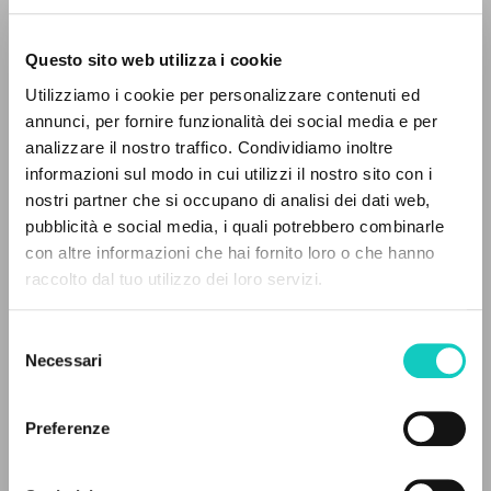
Questo sito web utilizza i cookie
RICERCA AVANZATA »
Utilizziamo i cookie per personalizzare contenuti ed
A
Z
annunci, per fornire funzionalità dei social media e per
analizzare il nostro traffico. Condividiamo inoltre
Giussani Luigi
Autore
0
DOCUMENTI TROVATI
informazioni sul modo in cui utilizzi il nostro sito con i
nostri partner che si occupano di analisi dei dati web,
Portoghese BR
pubblicità e social media, i quali potrebbero combinarle
CL-Comunhão e Libertação
con altre informazioni che hai fornito loro o che hanno
1991
Pagine: 6
raccolto dal tuo utilizzo dei loro servizi.
RISULTATI SUCCESSIVI
Selezione
Necessari
del
ULTIMO AGGIORNAMENTO
consenso
31/07/2024
Preferenze