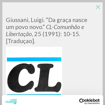
LUIGI
Giussani, Luigi. “Da graça nasce
um povo novo.”
CL-Comunhão e
Libertação
, 25 (1991): 10-15.
GIUSSANI
[Traduçao].
scritti