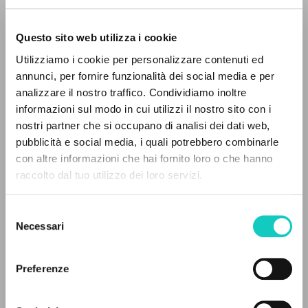
Questo sito web utilizza i cookie
Utilizziamo i cookie per personalizzare contenuti ed
annunci, per fornire funzionalità dei social media e per
analizzare il nostro traffico. Condividiamo inoltre
Giussani Luigi
Autore
informazioni sul modo in cui utilizzi il nostro sito con i
nostri partner che si occupano di analisi dei dati web,
Tedesco
pubblicità e social media, i quali potrebbero combinarle
Litterae Communionis-Spuren
IL PROGETTO
con altre informazioni che hai fornito loro o che hanno
2004
raccolto dal tuo utilizzo dei loro servizi.
Il portale raccoglie e rende accessibili gli scritti
Pagine: 3
di Luigi Giussani: quasi 5000 voci bibliografiche,
Selezione
testi integrali in 5 lingue e percorsi tematici
Necessari
del
dedicati.
consenso
ULTIMO AGGIORNAMENTO
25/02/2020
Preferenze
NAVIGA