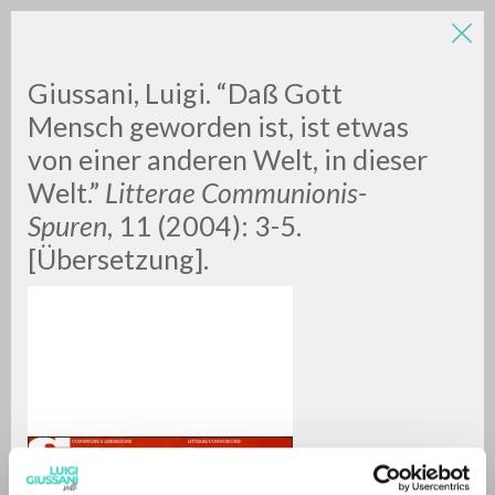
Giussani, Luigi. “Daß Gott
Mensch geworden ist, ist etwas
von einer anderen Welt, in dieser
Welt.”
Litterae Communionis-
Spuren
, 11 (2004): 3-5.
[Übersetzung].
RICERCA AVANZATA »
A
Z
0
DOCUMENTI TROVATI
RISULTATI SUCCESSIVI