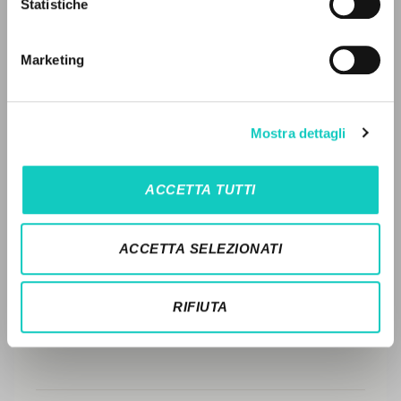
LEGGI IL FULL TEXT NELL'EDIZIONE
Statistiche
Ricerca avanzata »
DISPONIBILE
Il PerCorso
Contatti
STORIA EDITORIALE
Marketing
Login
SINTESI DEI CONTENUTI
TRADUZIONI
LINGUA
Mostra dettagli
OPERE COLLEGATE
Italiano
Inglese
Spagnolo
ACCETTA TUTTI
TRADUZIONI OPERE COLLEGATE
NEWSLETTER
TESTO MADRE
ACCETTA SELEZIONATI
Ricevi aggiornamenti su nuove pubblicazioni,
NOMI
eventi e percorsi editoriali.
RIFIUTA
Iscriviti