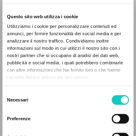
Questo sito web utilizza i cookie
Utilizziamo i cookie per personalizzare contenuti ed
annunci, per fornire funzionalità dei social media e per
analizzare il nostro traffico. Condividiamo inoltre
Giussani Luigi
Autore
informazioni sul modo in cui utilizzi il nostro sito con i
nostri partner che si occupano di analisi dei dati web,
Polacco
pubblicità e social media, i quali potrebbero combinarle
Litterae Communionis-Ślady
IL PROGETTO
con altre informazioni che hai fornito loro o che hanno
2016
Pagine: 5
raccolto dal tuo utilizzo dei loro servizi.
Il portale raccoglie e rende accessibili gli scritti
di Luigi Giussani: quasi 5000 voci bibliografiche,
Selezione
testi integrali in 5 lingue e percorsi tematici
Necessari
del
ULTIMO AGGIORNAMENTO
dedicati.
consenso
04/05/2020
Preferenze
NAVIGA