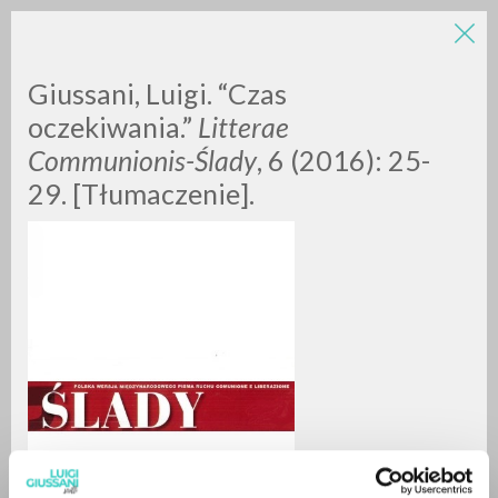
Giussani, Luigi. “Czas
oczekiwania.”
Litterae
Communionis-Ślady
, 6 (2016): 25-
29. [Tłumaczenie].
RICERCA AVANZATA »
A
Z
0
DOCUMENTI TROVATI
RISULTATI SUCCESSIVI