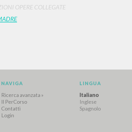
IONI OPERE COLLEGATE
MADRE
RISULTATI SUCCESSIVI
NAVIGA
LINGUA
Ricerca avanzata »
Italiano
Il PerCorso
Inglese