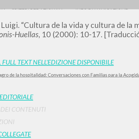
RIA
CRITERI REDAZIONALI
INFO DI NAVIGAZIONE
 Luigi. “Cultura de la vida y cultura de la 
nis-Huellas
, 10 (2000): 10-17. [Traducci
L FULL TEXT NELL'EDIZIONE DISPONIBILE
agro de la hospitalidad: Conversaciones con Familias para la Acogid
RICERCA AVANZATA
i risultati ancora più precisi? Utilizza la
0
DOCUMENTI TROVATI
 EDITORIALE
Visualizza dettagli per tipologia
I DEI CONTENUTI
LINGUA
AUTORE
ANNO
IONI
COLLEGATE