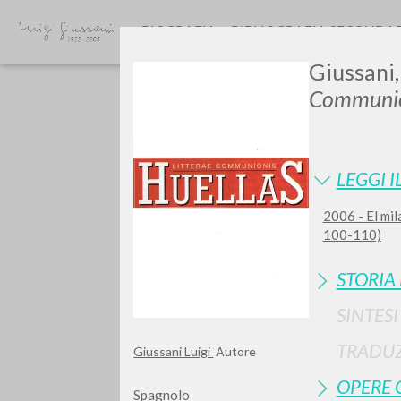
BIOGRAFIA
BIBLIOGRAFIA SECONDA
Giussani,
Communio
LEGGI I
2006 - El mil
Vuo
100-110)
STORIA
SINTES
TIPOLOGIA OPERA
TRADUZ
Giussani Luigi
Autore
OPERE 
Spagnolo