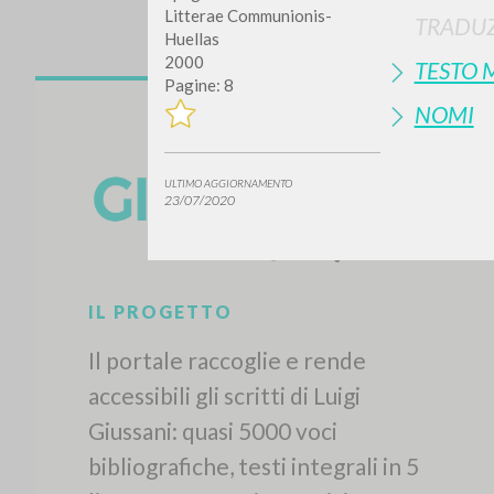
Litterae Communionis-
TRADUZ
Huellas
2000
TESTO 
Pagine: 8
NOMI
ULTIMO AGGIORNAMENTO
23/07/2020
IL PROGETTO
Il portale raccoglie e rende