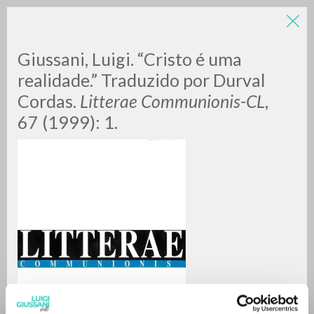
Giussani, Luigi. “Cristo é uma
realidade.” Traduzido por Durval
Cordas.
Litterae Communionis-CL
,
67 (1999): 1.
RICERCA AVANZATA »
A
Z
0
DOCUMENTI TROVATI
RISULTATI SUCCESSIVI