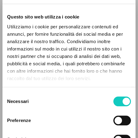
Questo sito web utilizza i cookie
Utilizziamo i cookie per personalizzare contenuti ed
annunci, per fornire funzionalità dei social media e per
analizzare il nostro traffico. Condividiamo inoltre
Cordas Durval
Traduttore
informazioni sul modo in cui utilizzi il nostro sito con i
Giussani Luigi
Autore
nostri partner che si occupano di analisi dei dati web,
pubblicità e social media, i quali potrebbero combinarle
Portoghese BR
IL PROGETTO
con altre informazioni che hai fornito loro o che hanno
Litterae Communionis-CL
raccolto dal tuo utilizzo dei loro servizi.
1999
Il portale raccoglie e rende accessibili gli scritti
Pagine: 1
di Luigi Giussani: quasi 5000 voci bibliografiche,
Selezione
testi integrali in 5 lingue e percorsi tematici
Necessari
del
dedicati.
consenso
ULTIMO AGGIORNAMENTO
25/07/2024
Preferenze
NAVIGA