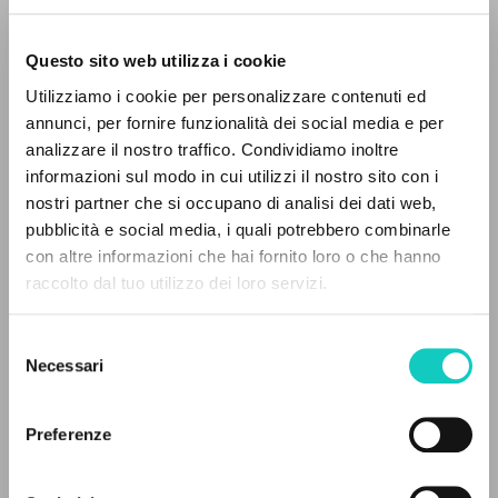
Questo sito web utilizza i cookie
RICERCA AVANZATA »
Utilizziamo i cookie per personalizzare contenuti ed
A
Z
annunci, per fornire funzionalità dei social media e per
analizzare il nostro traffico. Condividiamo inoltre
0
DOCUMENTI TROVATI
informazioni sul modo in cui utilizzi il nostro sito con i
Faria Carlos Augusto
Traduttore
nostri partner che si occupano di analisi dei dati web,
Ferrari Alexandre
Traduttore
pubblicità e social media, i quali potrebbero combinarle
Giussani Luigi
Autore
con altre informazioni che hai fornito loro o che hanno
raccolto dal tuo utilizzo dei loro servizi.
RISULTATI SUCCESSIVI
Portoghese BR
Litterae Communionis-CL
Selezione
1998
Necessari
Pagine: 6
del
consenso
Preferenze
ULTIMO AGGIORNAMENTO
25/07/2024