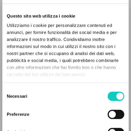
Questo sito web utilizza i cookie
Utilizziamo i cookie per personalizzare contenuti ed
annunci, per fornire funzionalità dei social media e per
Giussani Luigi
Autore
IL PROGETTO
analizzare il nostro traffico. Condividiamo inoltre
informazioni sul modo in cui utilizzi il nostro sito con i
Italiano
Il portale raccoglie e rende accessibili gli scritti
nostri partner che si occupano di analisi dei dati web,
Avvenire
di Luigi Giussani: quasi 5000 voci bibliografiche,
pubblicità e social media, i quali potrebbero combinarle
1993
testi integrali in 5 lingue e percorsi tematici
con altre informazioni che hai fornito loro o che hanno
Pagine: 1
dedicati.
raccolto dal tuo utilizzo dei loro servizi.
Selezione
NAVIGA
ULTIMO AGGIORNAMENTO
Necessari
del
24/07/2018
consenso
Ricerca avanzata »
Il PerCorso
Preferenze
Contatti
FULL TEXT
Login