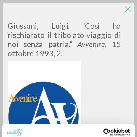
Giussani, Luigi. “Così ha
rischiarato il tribolato viaggio di
noi senza patria.”
Avvenire
, 15
ottobre 1993, 2.
A
Z
0
DOCUMENTI TROVATI
RISULTATI SUCCESSIVI