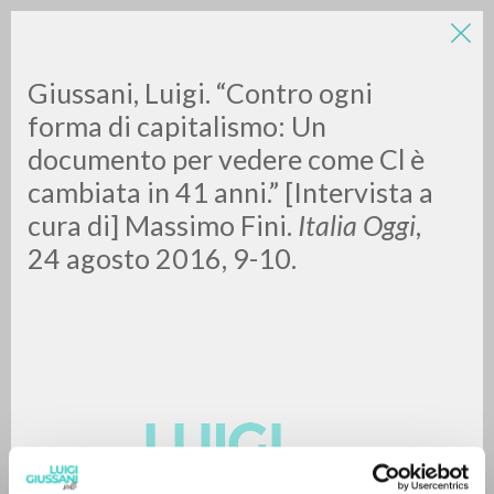
Giussani, Luigi. “Contro ogni
forma di capitalismo: Un
documento per vedere come Cl è
cambiata in 41 anni.” [Intervista a
cura di] Massimo Fini.
Italia Oggi
,
24 agosto 2016, 9-10.
RICERCA AVANZATA »
A
Z
0
DOCUMENTI TROVATI
RISULTATI SUCCESSIVI