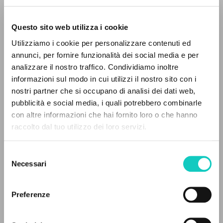
Questo sito web utilizza i cookie
Utilizziamo i cookie per personalizzare contenuti ed
annunci, per fornire funzionalità dei social media e per
analizzare il nostro traffico. Condividiamo inoltre
informazioni sul modo in cui utilizzi il nostro sito con i
nostri partner che si occupano di analisi dei dati web,
pubblicità e social media, i quali potrebbero combinarle
Fini Massimo
Intervista
IL PROGETTO
con altre informazioni che hai fornito loro o che hanno
Giussani Luigi
Autore
raccolto dal tuo utilizzo dei loro servizi.
Il portale raccoglie e rende accessibili gli scritti
Italiano
di Luigi Giussani: quasi 5000 voci bibliografiche,
Italia Oggi
Selezione
testi integrali in 5 lingue e percorsi tematici
Necessari
2016
del
dedicati.
Pagine: 2
consenso
Preferenze
NAVIGA
ULTIMO AGGIORNAMENTO