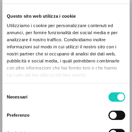
Questo sito web utilizza i cookie
Utilizziamo i cookie per personalizzare contenuti ed
annunci, per fornire funzionalità dei social media e per
analizzare il nostro traffico. Condividiamo inoltre
Bernardini Massimo
Autore
informazioni sul modo in cui utilizzi il nostro sito con i
Giussani Luigi
Autore
nostri partner che si occupano di analisi dei dati web,
pubblicità e social media, i quali potrebbero combinarle
Francese
IL PROGETTO
con altre informazioni che hai fornito loro o che hanno
Litterae Communionis-Traces
raccolto dal tuo utilizzo dei loro servizi.
2007
Il portale raccoglie e rende accessibili gli scritti
Pagine: 1
di Luigi Giussani: quasi 5000 voci bibliografiche,
Selezione
testi integrali in 5 lingue e percorsi tematici
Necessari
del
dedicati.
consenso
ULTIMO AGGIORNAMENTO
07/06/2021
Preferenze
NAVIGA