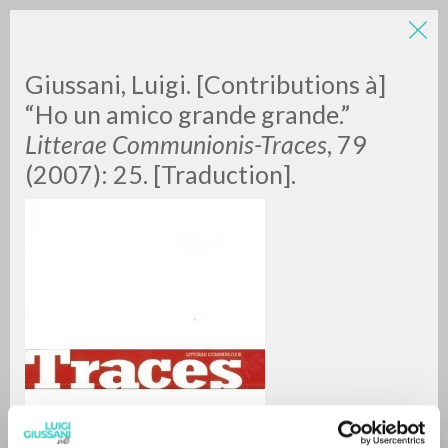
Giussani, Luigi. [Contributions à]
“Ho un amico grande grande.”
Litterae Communionis-Traces
, 79
(2007): 25. [Traduction].
RICERCA AVANZATA »
A
Z
0
DOCUMENTI TROVATI
RISULTATI SUCCESSIVI