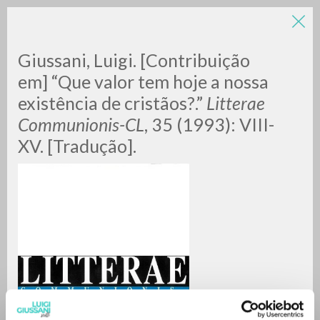
Giussani, Luigi. [Contribuição
em] “Que valor tem hoje a nossa
existência de cristãos?.”
Litterae
Communionis-CL
, 35 (1993): VIII-
XV. [Tradução].
RICERCA AVANZATA »
A
Z
0
DOCUMENTI TROVATI
RISULTATI SUCCESSIVI