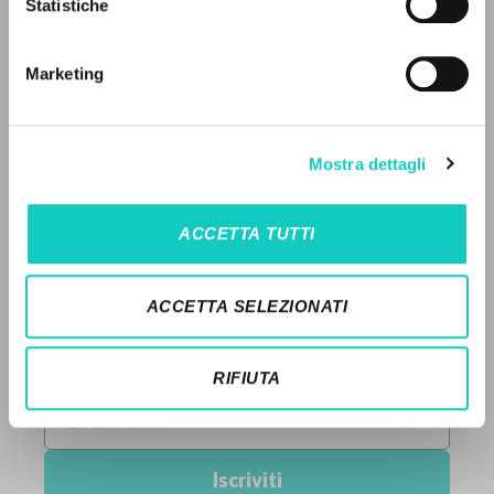
Statistiche
Ricerca avanzata »
FULL TEXT
Il PerCorso
Contatti
Marketing
Login
STORIA EDITORIALE
SINTESI DEI CONTENUTI
LINGUA
Mostra dettagli
TRADUZIONI
Italiano
Inglese
Spagnolo
OPERE COLLEGATE
ACCETTA TUTTI
TRADUZIONI OPERE COLLEGATE
NEWSLETTER
TESTO MADRE
ACCETTA SELEZIONATI
Ricevi aggiornamenti su nuove pubblicazioni,
NOMI
eventi e percorsi editoriali.
RIFIUTA
Iscriviti