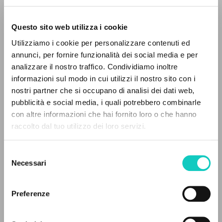
Questo sito web utilizza i cookie
Utilizziamo i cookie per personalizzare contenuti ed
annunci, per fornire funzionalità dei social media e per
analizzare il nostro traffico. Condividiamo inoltre
informazioni sul modo in cui utilizzi il nostro sito con i
Giussani Luigi
Autore
nostri partner che si occupano di analisi dei dati web,
pubblicità e social media, i quali potrebbero combinarle
Portoghese BR
IL PROGETTO
con altre informazioni che hai fornito loro o che hanno
Litterae Communionis-CL
raccolto dal tuo utilizzo dei loro servizi.
1993
Il portale raccoglie e rende accessibili gli scritti
Pagine: 8
di Luigi Giussani: quasi 5000 voci bibliografiche,
Selezione
testi integrali in 5 lingue e percorsi tematici
Necessari
del
dedicati.
consenso
ULTIMO AGGIORNAMENTO
30/07/2024
Preferenze
NAVIGA